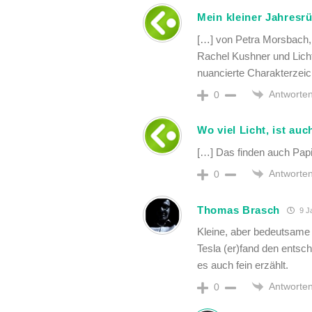
Mein kleiner Jahresr
[…] von Petra Morsbach,
Rachel Kushner und Lich
nuancierte Charakterzeic
Antworte
0
Wo viel Licht, ist au
[…] Das finden auch Papi
Antworte
0
Thomas Brasch
9 J
Kleine, aber bedeutsame 
Tesla (er)fand den entsc
es auch fein erzählt.
Antworte
0