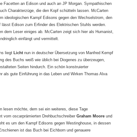
ue Facetten an Edison und auch an JP Morgan. Sympathischen
auch Charakterzüge, die den Kopf schütteln lassen. McCarten
dem ideologischen Kampf Edisons gegen den Wechselstrom, den
f lässt Edison zum Erfinder des Elektrischen Stuhls werden.
n dem Leser einiges ab. McCarten zeigt sich hier als Humanist,
ndringlich einfängt und vermittelt.
s liegt
Licht
nun in deutscher Übersetzung von Manfred Kempf
tung des Buchs weiß wie üblich bei Diogenes zu überzeugen,
stalteten Seiten hindurch. Ein schön konstruierter
hr als gute Einführung in das Leben und Wirken Thomas Alva
 lesen möchte, dem sei ein weiteres, diese Tage
t vom oscarprämierten Drehbuchschreiber
Graham Moore
und
geht es um den Kampf Edisons gegen Westinghouse, in dessen
 Erschienen ist das Buch bei Eichborn und genauere