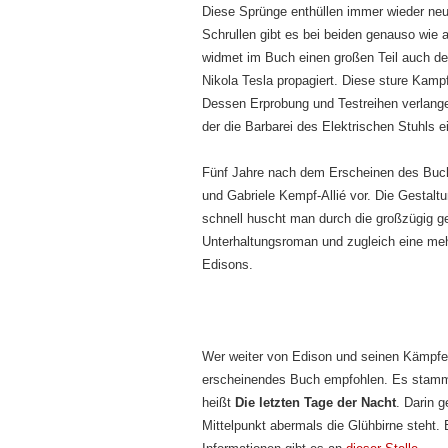
Diese Sprünge enthüllen immer wieder ne
Schrullen gibt es bei beiden genauso wie 
widmet im Buch einen großen Teil auch 
Nikola Tesla propagiert. Diese sture Kamp
Dessen Erprobung und Testreihen verlange
der die Barbarei des Elektrischen Stuhls ei
Fünf Jahre nach dem Erscheinen des Buch
und Gabriele Kempf-Allié vor. Die Gestal
schnell huscht man durch die großzügig ge
Unterhaltungsroman und zugleich eine me
Edisons.
Wer weiter von Edison und seinen Kämpfen
erscheinendes Buch empfohlen. Es stamm
heißt
Die letzten Tage der Nacht
. Darin 
Mittelpunkt abermals die Glühbirne steht.