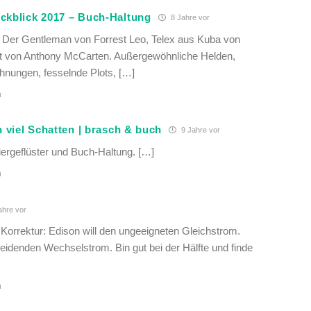
ückblick 2017 – Buch-Haltung
8 Jahre vor
 Der Gentleman von Forrest Leo, Telex aus Kuba von
t von Anthony McCarten. Außergewöhnliche Helden,
hnungen, fesselnde Plots, […]
n
ch viel Schatten | brasch & buch
9 Jahre vor
ergeflüster und Buch-Haltung. […]
n
ahre vor
Korrektur: Edison will den ungeeigneten Gleichstrom.
heidenden Wechselstrom. Bin gut bei der Hälfte und finde
n