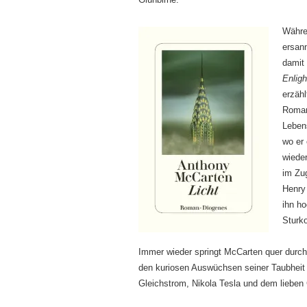
Währe
ersan
damit 
Enlig
erzähl
Roman
Leben
wo er
wieder
im Zu
Henry
ihn ho
Sturko
Immer wieder springt McCarten quer durch
den kuriosen Auswüchsen seiner Taubheit 
Gleichstrom, Nikola Tesla und dem lieben 