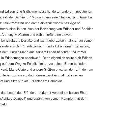
nd Edison jene Glühbirne nebst hunderter anderer Innovationen
n, sah der Bankier JP Morgan darin eine Chance, ganz Amerika
zu elektrifizieren und damit ein sprichwörtliches
Age of
htment
einzuläuten. Von der Beziehung von Erfinder und Bankier
t Anthony McCarten und wählt hierfür eine clevere
konstruktion. Der alte und fast taube Edison hat sich an seinem
sende aus dem Staub gemacht und sitzt an einem Bahnsteig,
 einem jungen Mann aus seinem Leben berichtet und immer
 in Erinnerungen abschweift. Denn eigentlich sollte sich Edison
g auf dem Weg zu Feierlichkeiten zu seinen Ehren befinden.
 Ford, Marie Curie und andere Größen erwarten den Erfinder, um
chleben zu lassen, doch dieser zeigt einmal mehr seinen
pf und sitzt nun als Erzähler am Bahngleis.
 das Leben des Erfinders, berichtet von seinen beiden Ehen,
(Achtzig Dezibel!) und erzählt von seinen Kämpfen mit dem
Geld.