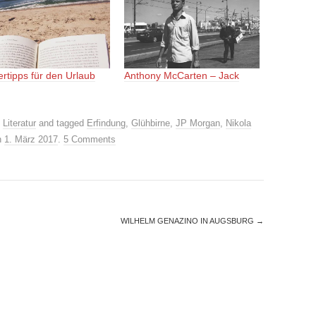
rtipps für den Urlaub
Anthony McCarten – Jack
,
Literatur
and tagged
Erfindung
,
Glühbirne
,
JP Morgan
,
Nikola
n
1. März 2017
.
5 Comments
WILHELM GENAZINO IN AUGSBURG
→