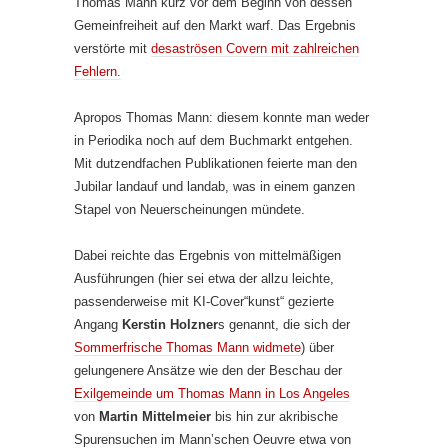
Thomas Mann kurz vor dem Beginn von dessen
Gemeinfreiheit auf den Markt warf. Das Ergebnis
verstörte mit
desaströsen Covern mit zahlreichen
Fehlern.
Apropos Thomas Mann: diesem konnte man weder
in Periodika noch auf dem Buchmarkt entgehen.
Mit dutzendfachen Publikationen feierte man den
Jubilar landauf und landab, was in einem ganzen
Stapel von Neuerscheinungen mündete.
Dabei reichte das Ergebnis von mittelmäßigen
Ausführungen (hier sei etwa der allzu leichte,
passenderweise mit KI-Cover“kunst“ gezierte
Angang
Kerstin Holzner
s genannt, die sich der
Sommerfrische Thomas Mann widmete
) über
gelungenere Ansätze wie den der Beschau der
Exilgemeinde um Thomas Mann in Los Angeles
von
Martin Mittelmeier
bis hin zur akribische
Spurensuchen im Mann’schen Oeuvre etwa von