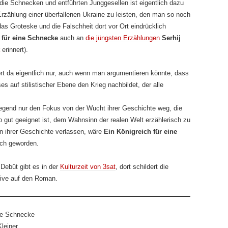
ie Schnecken und entführten Junggesellen ist eigentlich dazu
rzählung einer überfallenen Ukraine zu leisten, den man so noch
as Groteske und die Falschheit dort vor Ort eindrücklich
 für eine Schnecke
auch an
die jüngsten Erzählungen
Serhij
erinnert).
ört da eigentlich nur, auch wenn man argumentieren könnte, dass
 auf stilistischer Ebene den Krieg nachbildet, der alle
egend nur den Fokus von der Wucht ihrer Geschichte weg, die
 gut geeignet ist, dem Wahnsinn der realen Welt erzählerisch zu
n ihrer Geschichte verlassen, wäre
Ein Königreich für eine
uch geworden.
Debüt gibt es in der
Kulturzeit von 3sat
, dort schildert die
ktive auf den Roman.
ine Schnecke
leiner