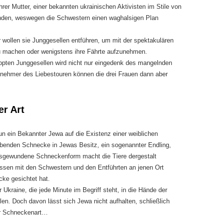
hrer Mutter, einer bekannten ukrainischen Aktivisten im Stile von
nden, weswegen die Schwestern einen waghalsigen Plan
 wollen sie Junggesellen entführen, um mit der spektakulären
u machen oder wenigstens ihre Fährte aufzunehmen.
ppten Junggesellen wird nicht nur eingedenk des mangelnden
ilnehmer des Liebestouren können die drei Frauen dann aber
er Art
nun ein Bekannter Jewa auf die Existenz einer weiblichen
lebenden Schnecke in Jewas Besitz, ein sogenannter Endling,
ksgewundene Schneckenform macht die Tiere dergestalt
ssen mit den Schwestern und den Entführten an jenen Ort
ke gesichtet hat.
Ukraine, die jede Minute im Begriff steht, in die Hände der
en. Doch davon lässt sich Jewa nicht aufhalten, schließlich
er Schneckenart…