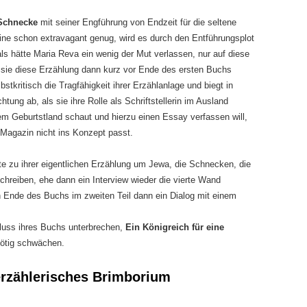
 Schnecke
mit seiner Engführung von Endzeit für die seltene
ine schon extravagant genug, wird es durch den Entführungsplot
als hätte Maria Reva ein wenig der Mut verlassen, nur auf diese
l sie diese Erzählung dann kurz vor Ende des ersten Buchs
lbstkritisch die Tragfähigkeit ihrer Erzählanlage und biegt in
htung ab, als sie ihre Rolle als Schriftstellerin im Ausland
hrem Geburtstland schaut und hierzu einen Essay verfassen will,
agazin nicht ins Konzept passt.
chte zu ihrer eigentlichen Erzählung um Jewa, die Schnecken, die
hreiben, ehe dann ein Interview wieder die vierte Wand
n Ende des Buchs im zweiten Teil dann ein Dialog mit einem
Fluss ihres Buchs unterbrechen,
Ein Königreich für eine
ötig schwächen.
 erzählerisches Brimborium