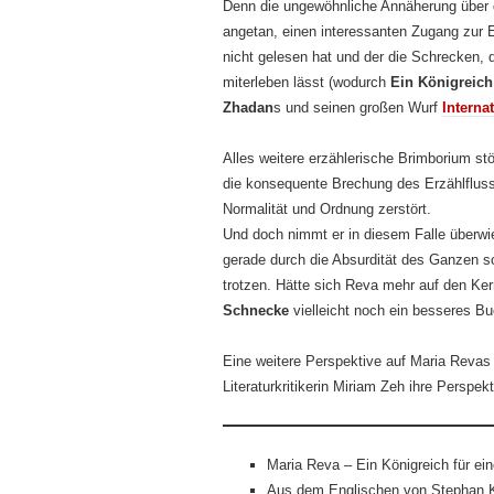
Denn die ungewöhnliche Annäherung über d
angetan, einen interessanten Zugang zur E
nicht gelesen hat und der die Schrecken, d
miterleben lässt (wodurch
Ein Königreich
Zhadan
s und seinen großen Wurf
Internat
Alles weitere erzählerische Brimborium st
die konsequente Brechung des Erzählflusses
Normalität und Ordnung zerstört.
Und doch nimmt er in diesem Falle überwi
gerade durch die Absurdität des Ganzen so
trotzen. Hätte sich Reva mehr auf den Ker
Schnecke
vielleicht noch ein besseres B
Eine weitere Perspektive auf Maria Revas 
Literaturkritikerin Miriam Zeh ihre Perspe
Maria Reva – Ein Königreich für e
Aus dem Englischen von Stephan K