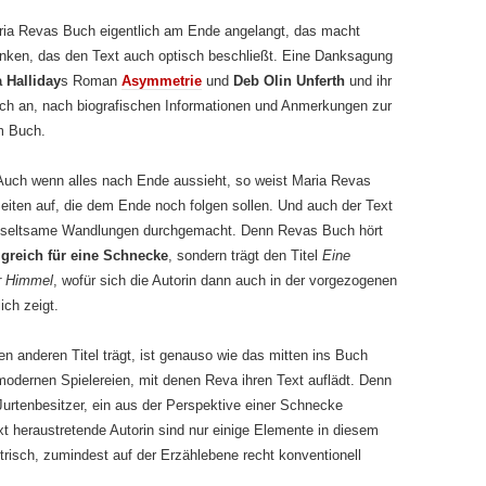
ria Revas Buch eigentlich am Ende angelangt, das macht
ken, das den Text auch optisch beschließt. Eine Danksagung
a Halliday
s Roman
Asymmetrie
und
Deb Olin Unferth
und ihr
ch an, nach biografischen Informationen und Anmerkungen zur
m Buch.
 Auch wenn alles nach Ende aussieht, so weist Maria Revas
eiten auf, die dem Ende noch folgen sollen. Und auch der Text
ge seltsame Wandlungen durchgemacht. Denn Revas Buch hört
greich für eine Schnecke
, sondern trägt den Titel
Eine
er Himmel
, wofür sich die Autorin dann auch in der vorgezogenen
ch zeigt.
n anderen Titel trägt, ist genauso wie das mitten ins Buch
modernen Spielereien, mit denen Reva ihren Text auflädt. Denn
urtenbesitzer, ein aus der Perspektive einer Schnecke
xt heraustretende Autorin sind nur einige Elemente in diesem
trisch, zumindest auf der Erzählebene recht konventionell