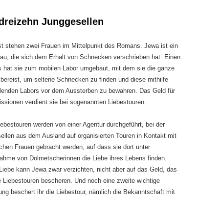
 dreizehn Junggesellen
t stehen zwei Frauen im Mittelpunkt des Romans. Jewa ist ein
rau, die sich dem Erhalt von Schnecken verschrieben hat. Einen
s hat sie zum mobilen Labor umgebaut, mit dem sie die ganze
 bereist, um seltene Schnecken zu finden und diese mithilfe
ollenden Labors vor dem Aussterben zu bewahren. Das Geld für
issionen verdient sie bei sogenannten Liebestouren.
iebestouren werden von einer Agentur durchgeführt, bei der
ellen aus dem Ausland auf organisierten Touren in Kontakt mit
schen Frauen gebracht werden, auf dass sie dort unter
nahme von Dolmetscherinnen die Liebe ihres Lebens finden.
 Liebe kann Jewa zwar verzichten, nicht aber auf das Geld, das
se Liebestouren bescheren. Und noch eine zweite wichtige
ng beschert ihr die Liebestour, nämlich die Bekanntschaft mit