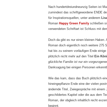
Nach hundertdreiundneunzig Seiten ist Ma
zumindest das schriftgewordene ENDE den
für Inspirationsquellen, unter anderem
Lis
Roman
Happy Green Family
schließen si
verwendeten Schriftart ist Schluss mit de
Doch da gibt es nur einen kleinen Haken.
Roman doch eigentlich noch weitere 275 S
hat bis zu seinem vorläufigen Ende eini
plötzlich nicht mehr auf den Titel
Ein Köni
glückliche Familie ist nur ein vorgezogen
Danksagung bei einigen Personen erkenntli
Wie das kam, dass das Buch plötzlich eine
hineingepflanze Ende eine der vielen post
ändernde Titel, Zwiegespräche mit einem J
geschildertes Kapitel oder die aus dem Te
Roman, der obgleich inhaltlich recht exzen
beginnt.