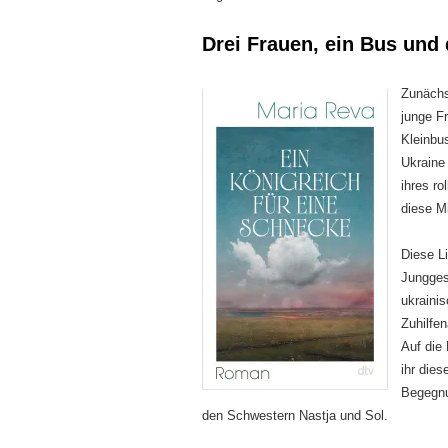
Drei Frauen, ein Bus und
Zunächs
junge F
Kleinbu
Ukraine
ihres r
diese M
Diese L
Jungges
ukraini
Zuhilfe
Auf die
ihr die
Begegnu
den Schwestern Nastja und Sol.