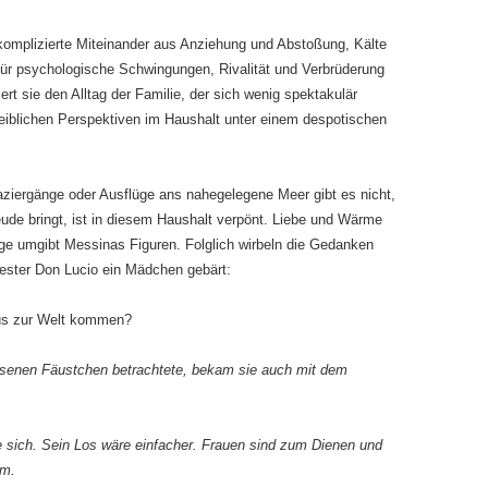
 komplizierte Miteinander aus Anziehung und Abstoßung, Kälte
 für psychologische Schwingungen, Rivalität und Verbrüderung
t sie den Alltag der Familie, der sich wenig spektakulär
weiblichen Perspektiven im Haushalt unter einem despotischen
aziergänge oder Ausflüge ans nahegelegene Meer gibt es nicht,
eude bringt, ist in diesem Haushalt verpönt. Liebe und Wärme
Enge umgibt Messinas Figuren. Folglich wirbeln die Gedanken
wester Don Lucio ein Mädchen gebärt:
us zur Welt kommen?
ossenen Fäustchen betrachtete, bekam sie auch mit dem
e sich. Sein Los wäre einfacher. Frauen sind zum Dienen und
em.