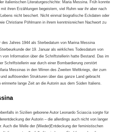
er italienischen Literaturgeschichte: Maria Messina. Früh konnte
 mit ihren Erzählungen begeistern, viel Ruhm war ihr aber nach
es Lebens nicht beschert. Nicht einmal biografische Eckdaten oder
 wie Christiane Pöhlmann in ihrem kenntnisreichen Nachwort zu
uar des Jahres 1944 als Sterbedatum von Marina Messina
 Sterbeurkunde der 19. Januar als wirkliches Todesdatum von
 von Information über die Schriftstellerin hatte Bestand. Das im
r Schriftstellerin war durch einer Bombardierung zerstört
 Maria Messinas in den Wirren des Zweiten Weltkriegs, der zum
 und auflösenden Strukturen über das ganze Land gebracht
n erinnerte lange Zeit an die Autorin aus dem Süden Italiens.
ssina
ebenfalls in Sizilien geborene Autor Leonardo Sciascia sorgte für
erentdeckung der Autorin – die allerdings auch nicht von langer
r. Auch die Welle der (Wieder)Entdeckung der feministischen