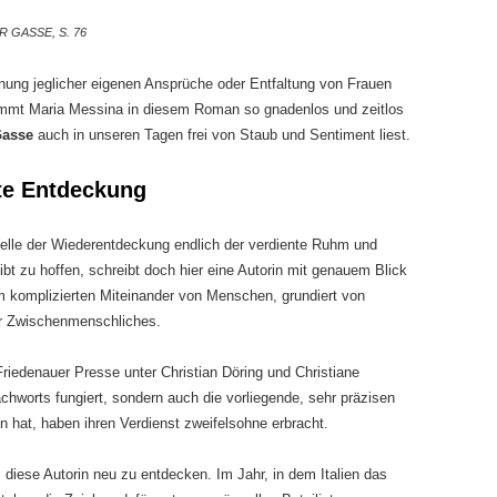
 GASSE, S. 76
nung jeglicher eigenen Ansprüche oder Entfaltung von Frauen
 nimmt Maria Messina in diesem Roman so gnadenlos und zeitlos
Gasse
auch in unseren Tagen frei von Staub und Sentiment liest.
fte Entdeckung
Welle der Wiederentdeckung endlich der verdiente Ruhm und
t zu hoffen, schreibt doch hier eine Autorin mit genauem Blick
m komplizierten Miteinander von Menschen, grundiert von
ür Zwischenmenschliches.
iedenauer Presse unter Christian Döring und Christiane
chworts fungiert, sondern auch die vorliegende, sehr präzisen
 hat, haben ihren Verdienst zweifelsohne erbracht.
 diese Autorin neu zu entdecken. Im Jahr, in dem Italien das