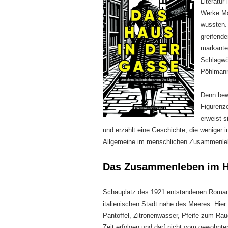
Literatur 
Werke Ma
wussten.
greifende
markantes
Schlagwör
Pöhlmann
Denn bew
Figurenz
erweist s
und erzählt eine Geschichte, die weniger in
Allgemeine im menschlichen Zusammenleben
Das Zusammenleben im H
Schauplatz des 1921 entstandenen Romans 
italienischen Stadt nahe des Meeres. Hier 
Pantoffel, Zitronenwasser, Pfeife zum Ra
Zeit erfolgen und darf nicht vom gewohnt