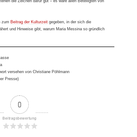
tehen die Zeichen dafür gut – es wäre allen Beteiligten von
ch zum
Beitrag der Kulturzeit
gegeben, in der sich die
nähert und Hinweise gibt, warum Maria Messina so gründlich
Gasse
ka
ort versehen von Christiane Pöhlmann
er Presse)
0
Beitragsbewertung