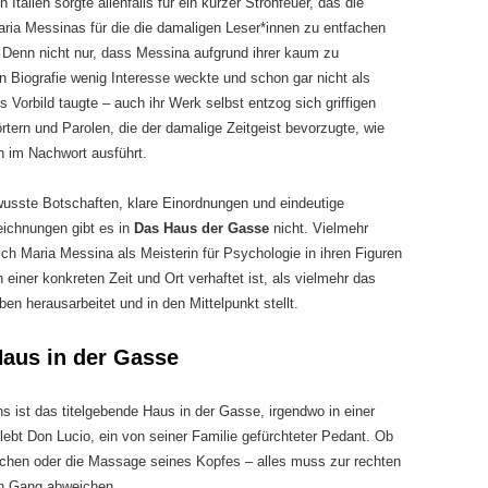
in Italien sorgte allenfalls für ein kurzer Strohfeuer, das die
ria Messinas für die die damaligen Leser*innen zu entfachen
 Denn nicht nur, dass Messina aufgrund ihrer kaum zu
n Biografie wenig Interesse weckte und schon gar nicht als
 Vorbild taugte – auch ihr Werk selbst entzog sich griffigen
tern und Parolen, die der damalige Zeitgeist bevorzugte, wie
 im Nachwort ausführt.
usste Botschaften, klare Einordnungen und eindeutige
eichnungen gibt es in
Das Haus der Gasse
nicht. Vielmehr
ich Maria Messina als Meisterin für Psychologie in ihren Figuren
 einer konkreten Zeit und Ort verhaftet ist, als vielmehr das
 herausarbeitet und in den Mittelpunkt stellt.
aus in der Gasse
ist das titelgebende Haus in der Gasse, irgendwo in einer
lebt Don Lucio, ein von seiner Familie gefürchteter Pedant. Ob
uchen oder die Massage seines Kopfes – alles muss zur rechten
en Gang abweichen.