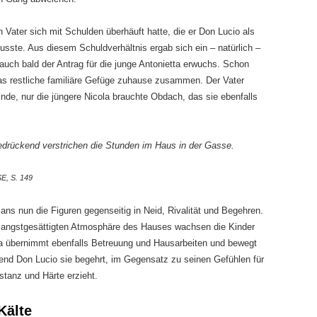
n Vater sich mit Schulden überhäuft hatte, die er Don Lucio als
sste. Aus diesem Schuldverhältnis ergab sich ein – natürlich –
uch bald der Antrag für die junge Antonietta erwuchs. Schon
as restliche familiäre Gefüge zuhause zusammen. Der Vater
Winde, nur die jüngere Nicola brauchte Obdach, das sie ebenfalls
edrückend verstrichen die Stunden im Haus in der Gasse.
, S. 149
ns nun die Figuren gegenseitig in Neid, Rivalität und Begehren.
nd angstgesättigten Atmosphäre des Hauses wachsen die Kinder
la übernimmt ebenfalls Betreuung und Hausarbeiten und bewegt
end Don Lucio sie begehrt, im Gegensatz zu seinen Gefühlen für
stanz und Härte erzieht.
Kälte