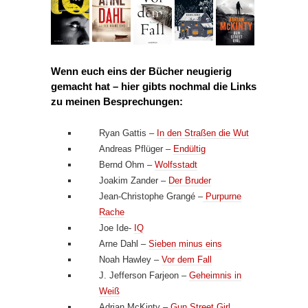
Wenn euch eins der Bücher neugierig
gemacht hat – hier gibts nochmal die Links
zu meinen Besprechungen:
Ryan Gattis –
In den Straßen die Wut
Andreas Pflüger –
Endültig
Bernd Ohm –
Wolfsstadt
Joakim Zander –
Der Bruder
Jean-Christophe Grangé –
Purpurne
Rache
Joe Ide-
IQ
Arne Dahl –
Sieben minus eins
Noah Hawley –
Vor dem Fall
J. Jefferson Farjeon –
Geheimnis in
Weiß
Adrian McKinty –
Gun Street Girl