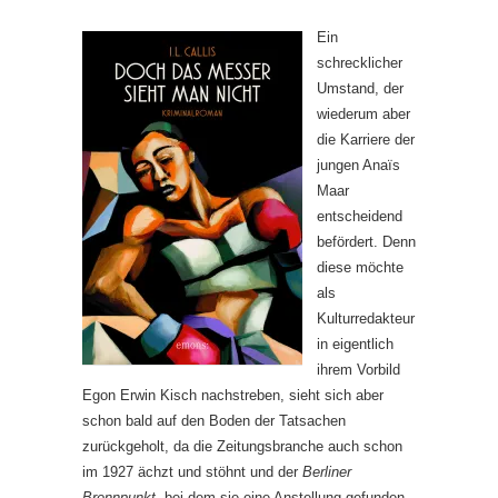
Ein
schrecklicher
Umstand, der
wiederum aber
die Karriere der
jungen Anaïs
Maar
entscheidend
befördert. Denn
diese möchte
als
Kulturredakteur
in eigentlich
ihrem Vorbild
Egon Erwin Kisch nachstreben, sieht sich aber
schon bald auf den Boden der Tatsachen
zurückgeholt, da die Zeitungsbranche auch schon
im 1927 ächzt und stöhnt und der
Berliner
Brennpunkt
, bei dem sie eine Anstellung gefunden