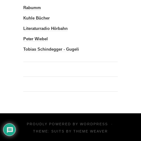
Rabumm
Kuhle Bücher
Literaturradio Hörbahn
Peter Wiebel
Tobias Schindegger - Gugeli
PROUDLY POWERED BY
WORDPRESS
·
THEME: SUITS BY
THEME WEAVER