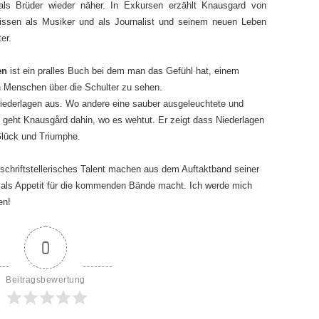
als Brüder wieder näher. In Exkursen erzählt Knausgard von
nissen als Musiker und als Journalist und seinem neuen Leben
er.
en
ist ein pralles Buch bei dem man das Gefühl hat, einem
 Menschen über die Schulter zu sehen.
iederlagen aus. Wo andere eine sauber ausgeleuchtete und
 geht Knausgård dahin, wo es wehtut. Er zeigt dass Niederlagen
Glück und Triumphe.
schriftstellerisches Talent machen aus dem Auftaktband seiner
als Appetit für die kommenden Bände macht. Ich werde mich
en!
0
Beitragsbewertung