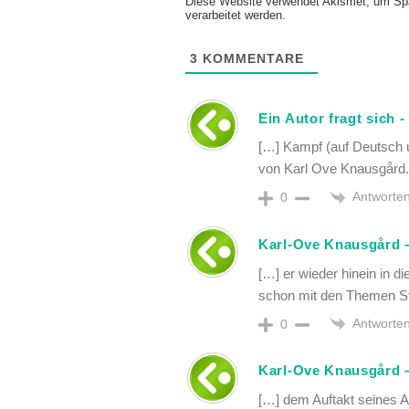
Diese Website verwendet Akismet, um Sp
verarbeitet werden.
3
KOMMENTARE
Ein Autor fragt sich 
[…] Kampf (auf Deutsch un
von Karl Ove Knausgård. 
Antworte
0
Karl-Ove Knausgård –
[…] er wieder hinein in di
schon mit den Themen St
Antworte
0
Karl-Ove Knausgård 
[…] dem Auftakt seines A