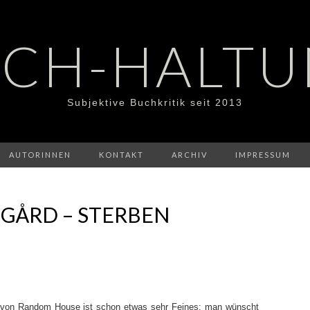
CH-HALT
Subjektive Buchkritik seit 2013
AUTORINNEN
KONTAKT
ARCHIV
IMPRESSUM
GÅRD – STERBEN
ls von Random House ist schon etwas sehr Feines: man wünscht