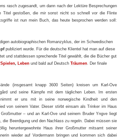
tens rasch zugesandt, um dann nach der Lektüre Besprechungen
e Titel gestoßen, die mir sonst nicht so schnell vor die Flinte
ksgriffe ist nun mein Buch, das heute besprochen werden soll:
ndigen autobiographischen Romanzyklus, der im Schwedischen
mpf
publiziert wurde. Für die deutsche Klientel hat man auf diese
tet und stattdessen sprechende Titel gewählt, die die Bücher gut
,
Spielen
,
Leben
und bald auf Deutsch
Träumen
. Der finale
Bände (insgesamt knapp 3600 Seiten) kreisen um Karl-Ove
gård und seine Kämpfe mit dem täglichen Leben. Im ersten
nimmt er uns mit in seine norwegische Kindheit und den
ed von seinem Vater. Dieser stirbt einsam als Trinker im Haus
r Großmutter – und an Karl-Ove und seinem Bruder Yngve liegt
, die Beerdigung und den Nachlass zu regeln. Dabei müssen sie
öllig heruntergewohnte Haus ihrer Großmutter mitsamt seiner
nerin wieder auf Vordermann bringen und kommen sich dabei