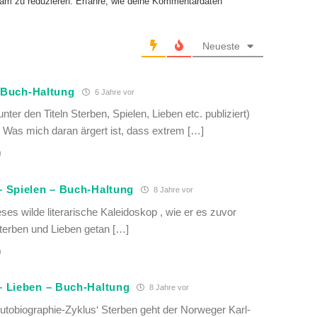
am zu reduzieren.
Erfahre, wie deine Kommentardaten
Neueste
- Buch-Haltung
6 Jahre vor
ter den Titeln Sterben, Spielen, Lieben etc. publiziert)
Was mich daran ärgert ist, dass extrem […]
n
 Spielen – Buch-Haltung
8 Jahre vor
eses wilde literarische Kaleidoskop , wie er es zuvor
erben und Lieben getan […]
n
– Lieben – Buch-Haltung
8 Jahre vor
utobiographie-Zyklus‘ Sterben geht der Norweger Karl-