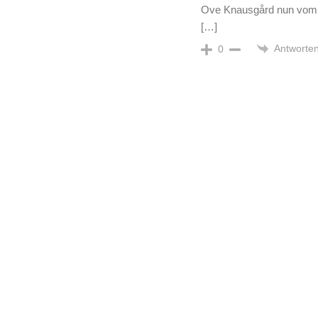
Ove Knausgård nun vom L
[…]
Antworte
0