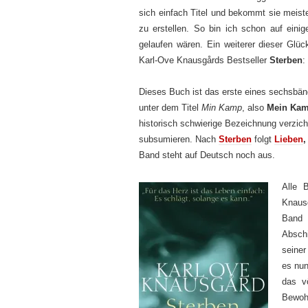
sich einfach Titel und bekommt sie meis
zu erstellen. So bin ich schon auf einig
gelaufen wären. Ein weiterer dieser Glüc
Karl-Ove Knausgårds Bestseller
Sterben
:
Dieses Buch ist das erste eines sechsbä
unter dem Titel
Min Kamp
, also
Mein Ka
historisch schwierige Bezeichnung verzich
subsumieren. Nach
Sterben
folgt
Lieben
Band steht auf Deutsch noch aus.
Alle 
Knaus
Band 
Abschi
seine
es nun
das v
Bewoh