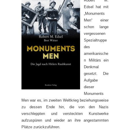
Robert M.
Edsel hat mit
„Monuments
Men“ einer
schon lange
vergessenen
Spezialtruppe
des
amerikanische
n Militärs ein
Denkmal
gesetzt. Die
Aufgabe
dieser
Monuments
Men war es, im zweiten Weltkrieg beziehungsweise
zu dessen Ende hin, die von den Nazis
verschleppten und versteckten Kunstwerke
aufzuspüren und wieder an ihre angestammten
Plätze zurückzuführen.