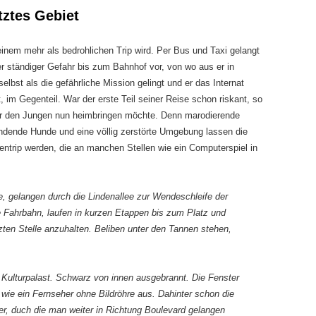
tztes Gebiet
 einem mehr als bedrohlichen Trip wird. Per Bus und Taxi gelangt
er ständiger Gefahr bis zum Bahnhof vor, von wo aus er in
lbst als die gefährliche Mission gelingt und er das Internat
t, im Gegenteil. War der erste Teil seiner Reise schon riskant, so
s er den Jungen nun heimbringen möchte. Denn marodierende
ndende Hunde und eine völlig zerstörte Umgebung lassen die
entrip werden, die an manchen Stellen wie ein Computerspiel in
e, gelangen durch die Lindenallee zur Wendeschleife der
e Fahrbahn, laufen in kurzen Etappen bis zum Platz und
ten Stelle anzuhalten. Beliben unter den Tannen stehen,
 Kulturpalast. Schwarz von innen ausgebrannt. Die Fenster
 wie ein Fernseher ohne Bildröhre aus. Dahinter schon die
r, duch die man weiter in Richtung Boulevard gelangen