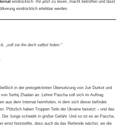
ternat
eindrücklich. Ihn jetzt zu lesen, macht betroffen und lässt
ölkerung eindrücklich erlebbar werden.
k, „soll sie ihn doch selbst holen.“
.
ließlich in der preisgekrönten Übersetzung von Juri Durkot und
t
von Serhij Zhadan an. Lehrer Pascha soll sich im Auftrag
n aus dem Internat heimholen, in dem sich dieser befindet.
n. Plötzlich haben Truppen Teile der Ukraine besetzt – und das
ie. Der Junge schwebt in großer Gefahr. Und so ist es an Pascha,
der einst feststellte, dass auch da das Rettende wächst, wo die