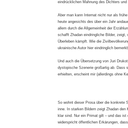
eindrücklichen Mahnung des Dichters und
Aber man kann Internat nicht nur als frü
heute angesichts des über ein Jahr andau
allem durch die Allgemeinheit der Erzähl
schafft Zhadan eindringliche Bilder, zeig
Überleben kämpft. Wie die Zivilbevölkerun
ukrainische Autor hier eindringlich bemerkb
Und auch die Übersetzung von Juri Drukot u
dystopische Szenerie großartig ab. Dass s
erhielten, erscheint mir (allerdings ohne Ke
So wohnt dieser Prosa über die konkrete S
inne. In starken Bildern zeigt Zhadan de
klar sind. Nur ein Primat gilt – und das i
widerspricht öffentlichen Erkärungen, das