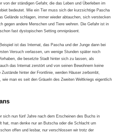
 er von der ständigen Gefahr, die das Leben und Überleben im
ebiet bedeutet. Wie ein Tier muss sich der kurzsichtige Pascha
as Gelände schlagen, immer wieder abtauchen, sich verstecken
ch gegen andere Menschen und Tiere wehren. Die Gefahr ist in
schon fast dystopischen Setting omnipräsent.
Beispiel ist das Internat, das Pascha und der Junge dann bei
rsten Versuch verlassen, um wenige Stunden später noch
orhaben, die besetzte Stadt hinter sich zu lassen, als
t auch das Internat zerstört und von seinen Bewohnern keine
 Zustände hinter der Frontlinie, werden Häuser zerbombt,
 wie man es seit den Gräueln des Zweiten Weltkriegs eigentlich
dans
der sich nun fünf Jahre nach dem Erscheinen des Buchs in
olt hat, man denke nur an Butscha oder die Schlacht um
 schon offen und lesbar, nur verschlossen wir trotz der