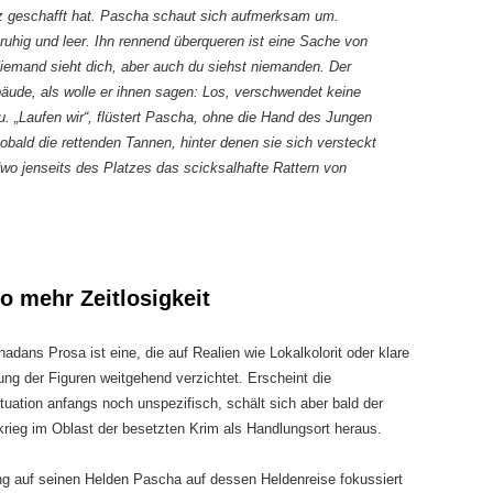
 geschafft hat. Pascha schaut sich aufmerksam um.
ruhig und leer. Ihn rennend überqueren ist eine Sache von
iemand sieht dich, aber auch du siehst niemanden. Der
äude, als wolle er ihnen sagen: Los, verschwendet keine
 zu. „Laufen wir“, flüstert Pascha, ohne die Hand des Jungen
obald die rettenden Tannen, hinter denen sie sich versteckt
dwo jenseits des Platzes das scicksalhafte Rattern von
o mehr Zeitlosigkeit
hadans Prosa ist eine, die auf Realien wie Lokalkolorit oder klare
ng der Figuren weitgehend verzichtet. Erscheint die
tuation anfangs noch unspezifisch, schält sich aber bald der
krieg im Oblast der besetzten Krim als Handlungsort heraus.
g auf seinen Helden Pascha auf dessen Heldenreise fokussiert