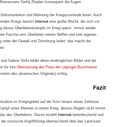
 Romanciers Serhij Zhadan konsequent die Augen.
he Dokumentation und Mahnung der Kriegszustände lesen. Auch
ernden Kriegs besitzt
Internat
eine große Wucht, die sich vor
ung dieses Überlebenskampfs im Krieg speist. Immer wieder
t, wie Pascha ums Überleben seines Neffen und sein eigenes
g unter der Gewalt und Zerstörung leidet, das macht der
ar.
nd Sabine Stöhr bildet diese eindringlichen Bilder und die
ie für ihre
Übersetzung den Preis der Leipziger Buchmesse
nntnis des ukrainischen Originals) richtig.
Fazit
ituation im Kriegsgebiet auf der Krim hinaus etwas Zeitloses
n Kampf eines Mannes in einem Krieg, dessen Regeln nicht immer
st das des Überlebens. Davon erzählt
Internat
beeindruckend und
s der russische Angriffskrieg überraschend über das Land kam.