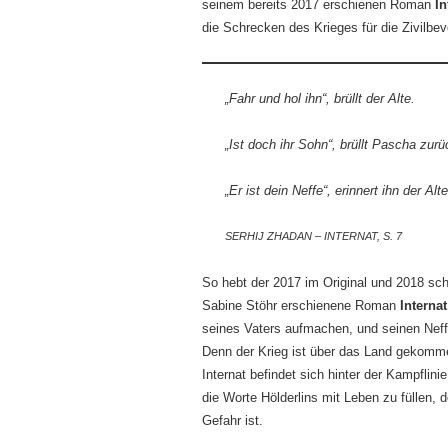
seinem bereits 2017 erschienen Roman
In
die Schrecken des Krieges für die Zivilbev
„Fahr und hol ihn“, brüllt der Alte.
„Ist doch ihr Sohn“, brüllt Pascha zurüc
„Er ist dein Neffe“, erinnert ihn der Alte
SERHIJ ZHADAN – INTERNAT, S. 7
So hebt der 2017 im Original und 2018 sch
Sabine Stöhr erschienene Roman
Interna
seines Vaters aufmachen, und seinen Neffe
Denn der Krieg ist über das Land gekomme
Internat befindet sich hinter der Kampflin
die Worte Hölderlins mit Leben zu füllen, 
Gefahr ist.