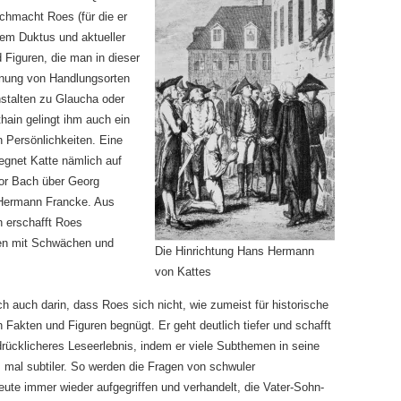
chmacht Roes (für die er
hem Duktus und aktueller
d Figuren, die man in dieser
chnung von Handlungsorten
stalten zu Glaucha oder
ain gelingt ihm auch ein
n Persönlichkeiten. Eine
egnet Katte nämlich auf
or Bach über Georg
 Hermann Francke. Aus
 erschafft Roes
hen mit Schwächen und
Die Hinrichtung Hans Hermann
von Kattes
h auch darin, dass Roes sich nicht, wie zumeist für historische
akten und Figuren begnügt. Er geht deutlich tiefer und schafft
drücklicheres Leseerlebnis, indem er viele Subthemen in seine
 mal subtiler. So werden die Fragen von schwuler
eute immer wieder aufgegriffen und verhandelt, die Vater-Sohn-