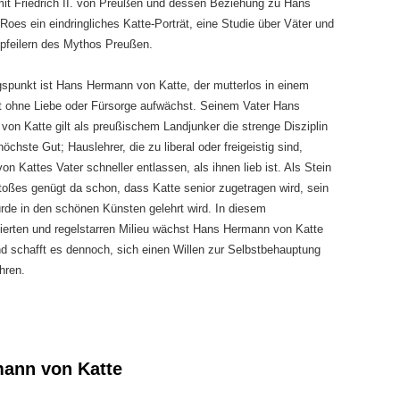
it Friedrich II. von Preußen und dessen Beziehung zu Hans
oes ein eindringliches Katte-Porträt, eine Studie über Väter und
pfeilern des Mythos Preußen.
spunkt ist Hans Hermann von Katte, der mutterlos in einem
t ohne Liebe oder Fürsorge aufwächst. Seinem Vater Hans
 von Katte gilt als preußischem Landjunker die strenge Disziplin
höchste Gut; Hauslehrer, die zu liberal oder freigeistig sind,
on Kattes Vater schneller entlassen, als ihnen lieb ist. Als Stein
oßes genügt da schon, dass Katte senior zugetragen wird, sein
de in den schönen Künsten gelehrt wird. In diesem
nierten und regelstarren Milieu wächst Hans Hermann von Katte
d schafft es dennoch, sich einen Willen zur Selbstbehauptung
hren.
ann von Katte