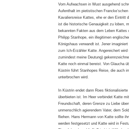
Vom Aufwachsen in Wust ausgehend schrei
Aufenthalt im pietistischen Francke’schen 
Kavaliersreise Kattes, ehe er den Eintrit
ist die historische Genauigkeit zu loben, 
bekannten Fakten aus dem Leben Kattes wei
Philipp Stanhope, ein illegitimen englisch
Königshaus verwandt ist. Jener imaginiert 
zum Ich-Erzähler Katte. Angereichert wir
zumindest meine Deutung) gekennzeichnet
Katte noch einmal bereist. Von Glaucha ü
Küstrin führt Stanhopes Reise, die auch 
unterbrochen wird.
In Küstrin endet dann Roes fiktionalisiert
überbieten ist. Im Heer verbindet Katte mi
Freundschaft, deren Grenze zu Liebe übersc
unmenschlich agierendem Vater, dem Solda
fliehen. Hans Hermann von Katte sollte ih
werden festgesetzt und Katte wird in Fe