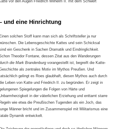
 Katte vor den Augen Friedrich Wilhelm II. mit dem Schwert
 und eine Hinrichtung
Einen solchen Stoff kann man sich als Schriftsteller ja nur
wünschen. Die Lebensgeschichte Kattes und sein Schicksal
sind ein Geschenk in Sachen Dramatik und Eindringlichkeit.
Schon Theodor Fontane, dessen Zitat aus den
Wanderungen
durch die Mark Brandenburg
vorangestellt ist, begreift die Katte-
Geschichte als zentrales Motiv im Mythos Preußen. Und
tatsächlich gelingt es Roes glaubhaft, diesen Mythos auch durch
die Leben von Katte und Friedrich II. zu begründen. Er zeigt in
gelungenen Spiegelungen die Folgen von Härte und
Unbarmherzigkeit in der väterlichen Erziehung und enttarnt starre
Regeln wie etwa die Preußischen Tugenden als ein Joch, das
junge Männer bricht und im Zusammenspiel mit Militarismus eine
fatale Dynamik entwickelt.
Die Zeichnung der gegenläufigen und doch so ähnlichen Männern