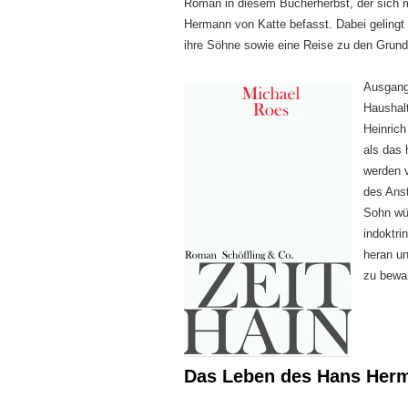
Roman in diesem Bücherherbst, der sich m
Hermann von Katte befasst. Dabei gelingt R
ihre Söhne sowie eine Reise zu den Grund
Ausgang
Haushal
Heinrich
als das 
werden v
des Anst
Sohn wür
indoktri
heran un
zu bewa
Das Leben des Hans Herm