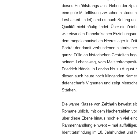
dieses Erzählstrangs aus. Neben der Spra
eine gute Mittellösung zwischen historisc
Lesbarkeit findet) sind es auch Setting un
Qualität nicht häufig findet. Über die Zei
wie etwa den Francke’schen Erziehungsan
dem megalomanischen Heereslager in Zeith
Porträt der damit verbundenen historische
ganze Fülle an historischen Gestalten beg
seinem Lebensweg, vom Meisterkomposit
Friedrich Händel in London bis zu August
diesen auch heute noch klingenden Namen
tiefenscharfe Vignetten und zeigt Mensc
Stärken.
Die wahre Klasse von
Zeithain
beweist sic
Romane üblich, mit dem Nacherzählen von F
über diese Ebene hinaus noch ein viel ein
Rahmenhandlung einwebt – mal auffälliger,
Identitätsfindung im 18. Jahrhundert und h