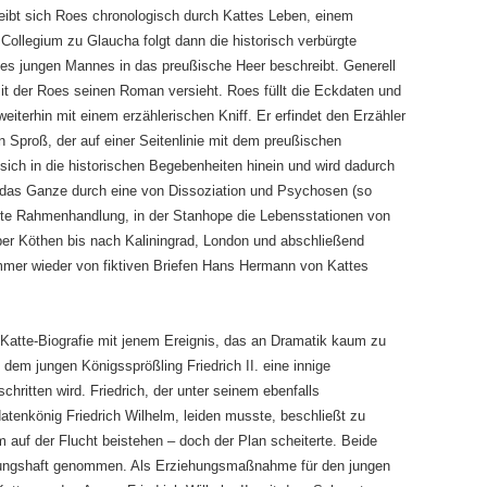
bt sich Roes chronologisch durch Kattes Leben, einem
Collegium zu Glaucha folgt dann die historisch verbürgte
t des jungen Mannes in das preußische Heer beschreibt. Generell
mit der Roes seinen Roman versieht. Roes füllt die Eckdaten und
terhin mit einem erzählerischen Kniff. Er erfindet den Erzähler
en Sproß, der auf einer Seitenlinie mit dem preußischen
sich in die historischen Begebenheiten hinein und wird dadurch
d das Ganze durch eine von Dissoziation und Psychosen (so
e Rahmenhandlung, in der Stanhope die Lebensstationen von
ber Köthen bis nach Kaliningrad, London und abschließend
immer wieder von fiktiven Briefen Hans Hermann von Kattes
e Katte-Biografie mit jenem Ereignis, das an Dramatik kaum zu
t dem jungen Königssprößling Friedrich II. eine innige
hritten wird. Friedrich, der unter seinem ebenfalls
tenkönig Friedrich Wilhelm, leiden musste, beschließt zu
m auf der Flucht beistehen – doch der Plan scheiterte. Beide
stungshaft genommen. Als Erziehungsmaßnahme für den jungen