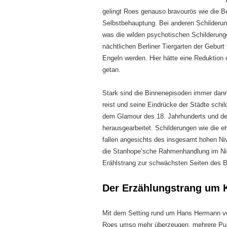
gelingt Roes genauso bravourös wie die 
Selbstbehauptung. Bei anderen Schilderun
was die wilden psychotischen Schilderung
nächtlichen Berliner Tiergarten der Gebur
Engeln werden. Hier hätte eine Reduktion 
getan.
Stark sind die Binnenepisoden immer dan
reist und seine Eindrücke der Städte schi
dem Glamour des 18. Jahrhunderts und der
herausgearbeitet. Schilderungen wie die 
fallen angesichts des insgesamt hohen Ni
die Stanhope’sche Rahmenhandlung im Nich
Erählstrang zur schwächsten Seiten des 
Der Erzählungstrang um K
Mit dem Setting rund um Hans Hermann v
Roes umso mehr überzeugen, mehrere Pun