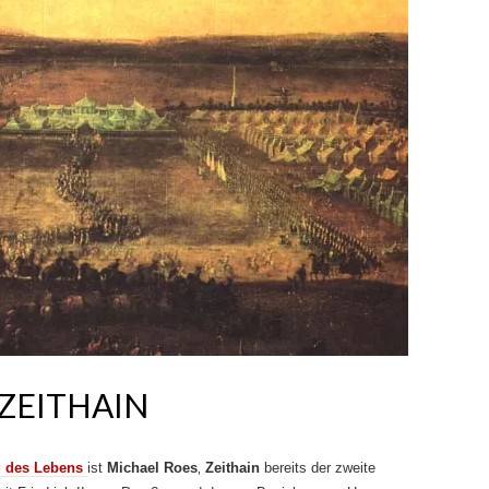
 ZEITHAIN
g des Lebens
ist
Michael Roes
‚
Zeithain
bereits der zweite