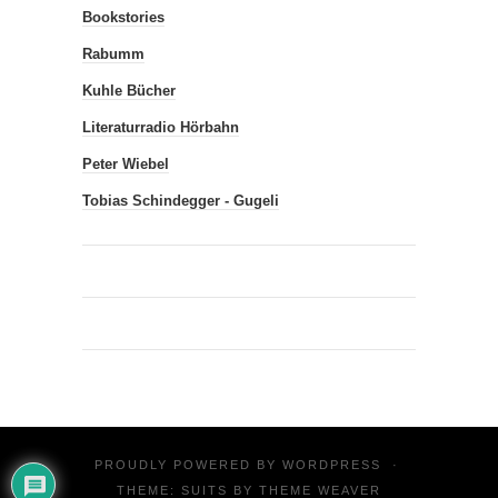
Bookstories
Rabumm
Kuhle Bücher
Literaturradio Hörbahn
Peter Wiebel
Tobias Schindegger - Gugeli
PROUDLY POWERED BY
WORDPRESS
·
THEME: SUITS BY
THEME WEAVER