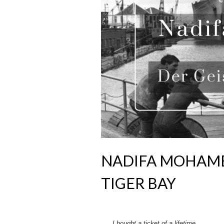
NADIFA MOHAME
TIGER BAY
I bought a ticket of a lifetime