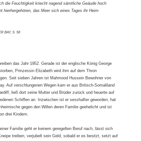
 Doch die Feuchtigkeit kriecht nagend sämtliche Geäude hoch
t hierhergehören, das Meer sich eines Tages ihr Heim
 BAY, S. 58
hreiben das Jahr 1952. Gerade ist der englische König George
storben, Prinzessin Elizabeth wird ihm auf dem Thron
lgen. Seit sieben Jahren ist Mahmood Hussein Bewohner von
Bay. Auf verschlungenen Wegen kam er aus Britisch-Somaliland
rdiff, ließ dort seine Mutter und Brüder zurück und heuerte auf
edenen Schiffen an. Inzwischen ist er sesshafter geworden, hat
nheimische gegen den Willen deren Familie geehelicht und ist
on drei Kindern.
einer Familie geht er keinem geregelten Beruf nach, lässt sich
neipe treiben, verjubelt sein Geld, sobald er es besitzt, setzt auf