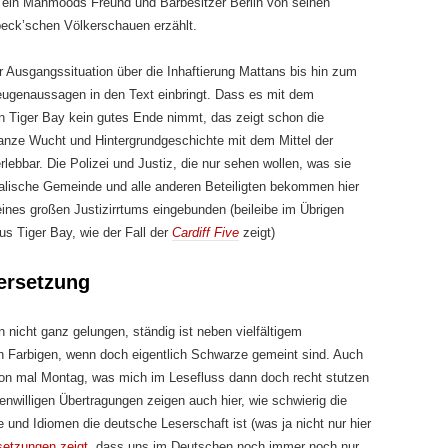
a ein Mahmoods Freund und Barbesitzer Berlin von seinen
beck’schen Völkerschauen erzählt.
 Ausgangssituation über die Inhaftierung Mattans bis hin zum
genaussagen in den Text einbringt. Dass es mit dem
n Tiger Bay kein gutes Ende nimmt, das zeigt schon die
ganze Wucht und Hintergrundgeschichte mit dem Mittel der
rlebbar. Die Polizei und Justiz, die nur sehen wollen, was sie
alische Gemeinde und alle anderen Beteiligten bekommen hier
eines großen Justizirrtums eingebunden (beileibe im Übrigen
aus Tiger Bay, wie der Fall der
Cardiff Five
zeigt)
ersetzung
 nicht ganz gelungen, ständig ist neben vielfältigem
n Farbigen, wenn doch eigentlich Schwarze gemeint sind. Auch
n mal Montag, was mich im Lesefluss dann doch recht stutzen
enwilligen Übertragungen zeigen auch hier, wie schwierig die
und Idiomen die deutsche Leserschaft ist (was ja nicht nur hier
setzungen zeigt
, dass uns im Deutschen noch immer noch nur