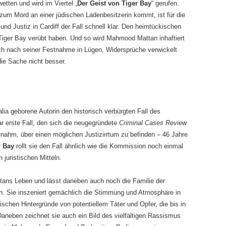
etten und wird im Viertel „
Der Geist von Tiger Bay
“ gerufen.
zum Mord an einer jüdischen Ladenbesitzerin kommt, ist für die
 und Justiz in Cardiff der Fall schnell klar. Den heimtückischen
Tiger Bay verübt haben. Und so wird Mahmood Mattan inhaftiert
ch nach seiner Festnahme in Lügen, Widersprüche verwickelt
die Sache nicht besser.
ia geborene Autorin den historisch verbürgten Fall des
erste Fall, den sich die neugegründete
Criminal Cases Review
nahm, über einen möglichen Justizirrtum zu befinden – 46 Jahre
r Bay
rollt sie den Fall ähnlich wie die Kommission noch einmal
n juristischen Mitteln.
tans Leben und lässt daneben auch noch die Familie der
n. Sie inszeniert gemächlich die Stimmung und Atmosphäre in
hischen Hintergründe von potentiellem Täter und Opfer, die bis in
 Daneben zeichnet sie auch ein Bild des vielfältigen Rassismus