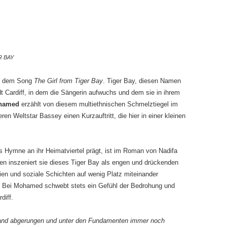
R BAY
in dem Song
The Girl from Tiger Bay
. Tiger Bay, diesen Namen
dt Cardiff, in dem die Sängerin aufwuchs und dem sie in ihrem
ohamed
erzählt von diesem multiethnischen Schmelztiegel im
n Weltstar Bassey einen Kurzauftritt, die hier in einer kleinen
 Hymne an ihr Heimatviertel prägt, ist im Roman von Nadifa
en inszeniert sie dieses Tiger Bay als engen und drückenden
ien und soziale Schichten auf wenig Platz miteinander
 Bei Mohamed schwebt stets ein Gefühl der Bedrohung und
diff.
and abgerungen und unter den Fundamenten immer noch