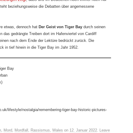
steht beziehungsweise die Debatten über angemessene
re etwas, dennoch hat
Der Geist von Tiger Bay
durch seinen
in das gedrängte Treiben dort im Hafenviertel von Cardiff
 einen nach dem Ende der Lektüre bedrückt zurück. Die
k in tief hinein in die Tiger Bay im Jahr 1952.
iger Bay
rban
k)
o.uk/lifestyle/nostalgia/remembering-tiger-bay-historic-pictures-
m
,
Mord
,
Mordfall
,
Rassismus
,
Wales
on
12. Januar 2022
.
Leave