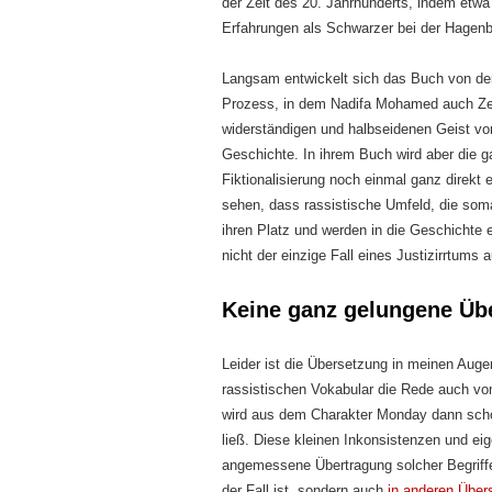
der Zeit des 20. Jahrhunderts, indem etw
Erfahrungen als Schwarzer bei der Hagen
Langsam entwickelt sich das Buch von der
Prozess, in dem Nadifa Mohamed auch Zeu
widerständigen und halbseidenen Geist vo
Geschichte. In ihrem Buch wird aber die 
Fiktionalisierung noch einmal ganz direkt e
sehen, dass rassistische Umfeld, die som
ihren Platz und werden in die Geschichte 
nicht der einzige Fall eines Justizirrtums 
Keine ganz gelungene Üb
Leider ist die Übersetzung in meinen Augen
rassistischen Vokabular die Rede auch vo
wird aus dem Charakter Monday dann scho
ließ. Diese kleinen Inkonsistenzen und eig
angemessene Übertragung solcher Begriffe 
der Fall ist, sondern auch
in anderen Über