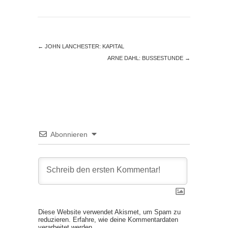
Springflut
Posted in
Uncategorized
on
18. Mai 2013
.
Leave a
comment
←
JOHN LANCHESTER: KAPITAL
ARNE DAHL: BUSSESTUNDE
→
Abonnieren