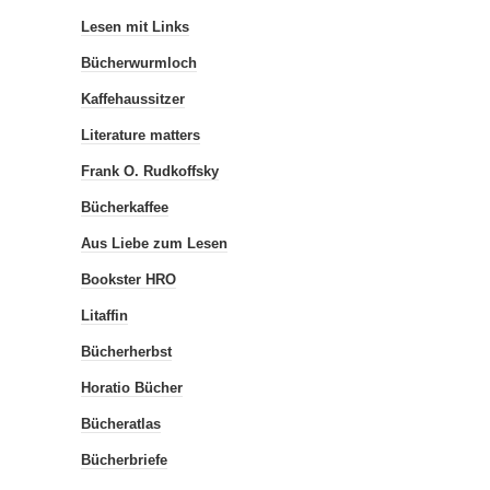
Crimealley
Die Buchbloggerin
Das graue Sofa
Lesen mit Links
Bücherwurmloch
Kaffehaussitzer
Literature matters
Frank O. Rudkoffsky
Bücherkaffee
Aus Liebe zum Lesen
Bookster HRO
Litaffin
Bücherherbst