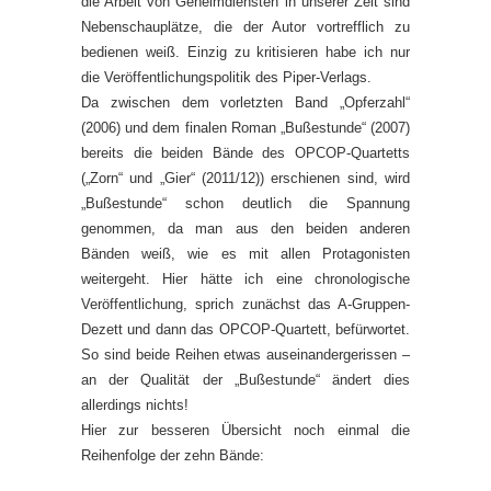
die Arbeit von Geheimdiensten in unserer Zeit sind
Nebenschauplätze, die der Autor vortrefflich zu
bedienen weiß. Einzig zu kritisieren habe ich nur
die Veröffentlichungspolitik des Piper-Verlags.
Da zwischen dem vorletzten Band „Opferzahl“
(2006) und dem finalen Roman „Bußestunde“ (2007)
bereits die beiden Bände des OPCOP-Quartetts
(„Zorn“ und „Gier“ (2011/12)) erschienen sind, wird
„Bußestunde“ schon deutlich die Spannung
genommen, da man aus den beiden anderen
Bänden weiß, wie es mit allen Protagonisten
weitergeht. Hier hätte ich eine chronologische
Veröffentlichung, sprich zunächst das A-Gruppen-
Dezett und dann das OPCOP-Quartett, befürwortet.
So sind beide Reihen etwas auseinandergerissen –
an der Qualität der „Bußestunde“ ändert dies
allerdings nichts!
Hier zur besseren Übersicht noch einmal die
Reihenfolge der zehn Bände: