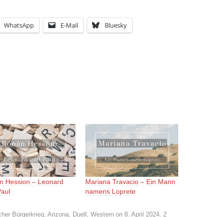
WhatsApp
E-Mail
Bluesky
n Hession – Leonard
Mariana Travacio – Ein Mann
Paul
namens Loprete
her Bürgerkrieg
,
Arizona
,
Duell
,
Western
on
8. April 2024
.
2