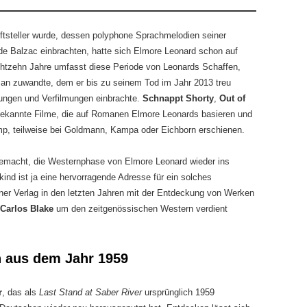
riftsteller wurde, dessen polyphone Sprachmelodien seiner
de Balzac einbrachten, hatte sich Elmore Leonard schon auf
tzehn Jahre umfasst diese Periode von Leonards Schaffen,
an zuwandte, dem er bis zu seinem Tod im Jahr 2013 treu
nungen und Verfilmungen einbrachte.
Schnappt Shorty
,
Out of
bekannte Filme, die auf Romanen Elmore Leonards basieren und
amp, teilweise bei Goldmann, Kampa oder Eichborn erschienen.
gemacht, die Westernphase von Elmore Leonard wieder ins
ind ist ja eine hervorragende Adresse für ein solches
er Verlag in den letzten Jahren mit der Entdeckung von Werken
Carlos Blake
um den zeitgenössischen Western verdient
 aus dem Jahr 1959
r
, das als
Last Stand at Saber River
ursprünglich 1959