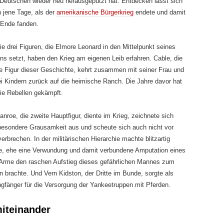
Deutschen wieder neu herausgeputzt hat. Entdecken lässt sich
n jene Tage, als der
amerikanische Bürgerkrieg
endete und damit
 Ende fanden.
e drei Figuren, die Elmore Leonard in den Mittelpunkt seines
ns setzt, haben den Krieg am eigenen Leib erfahren. Cable, die
le Figur dieser Geschichte, kehrt zusammen mit seiner Frau und
ei Kindern zurück auf die heimische Ranch. Die Jahre davor hat
die Rebellen gekämpft.
nroe, die zweite Hauptfigur, diente im Krieg, zeichnete sich
besondere Grausamkeit aus und scheute sich auch nicht vor
erbrechen. In der militärischen Hierarchie machte blitzartig
re, ehe eine Verwundung und damit verbundene Amputation eines
 Arme den raschen Aufstieg dieses gefährlichen Mannes zum
n brachte. Und Vern Kidston, der Dritte im Bunde, sorgte als
gfänger für die Versorgung der Yankeetruppen mit Pferden.
miteinander