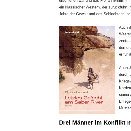
erschienen war und das Florian Grimm im 
ein klassischer Western, der zurückführt i
Jahre der Gewalt und des Schlachtens ihr
Auch di
Wester
zentra
den dr
er für 
Auch Ja
durch 
Kriegsv
Karrie
seiner
Erliege
Mustan
Drei Männer im Konflikt 