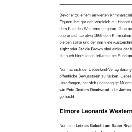
Bevor er zu einem arrivierten Kriminalsch
Figuren ihm gar den Vergleich mit Honoré 
dem Feld des Westerns umgetan. Grob ach
ehe er sich ab etwa 1969 dem Kriminalrom
bleiben sollte und der ihm viele Auszeich
sight
oder
Jackie Brown
sind einige der 
die auch hierzulande teilweise bei Suhrk
Nun hat sich der Liebeskind-Verlag daran
öffentliche Bewusstsein zu rücken. Liebesk
Unterfangen, hat sich unabhängige Münchn
wie
Pete Dexter
s
Deadwood
oder
James 
gemacht.
Elmore Leonards Western
Nun also
Letztes Gefecht am Saber Rive