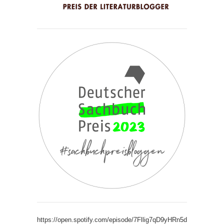
https://open.spotify.com/episode/7Fllig7qD9yHRn5d