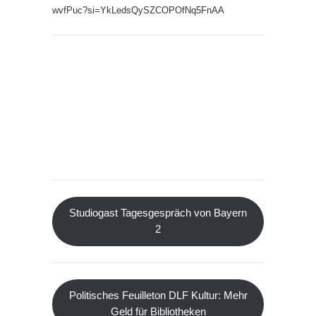
wvfPuc?si=YkLedsQySZCOPOfNq5FnAA
Studiogast Tagesgespräch von Bayern
2
Politisches Feuilleton DLF Kultur: Mehr
Geld für Bibliotheken