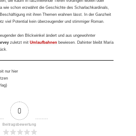
en, die kaum in faszinierende Tiefen vordingen wollen oder
ja wie schon erzwähnt die Geschichte des Scharlachkardinals,
 Beschäftigung mit ihren Themen erahnen lässt. In der Ganzheit
trotz viel Potential kein überzeugender und stimmiger Roman.
rzeugender den Blickwinkel ändert und aus ungewohnter
arvey
zuletzt mit
Umlaufbahnen
bewiesen. Dahinter bleibt María
rück.
it nur hier
ltzen
lag)
0
Beitragsbewertung