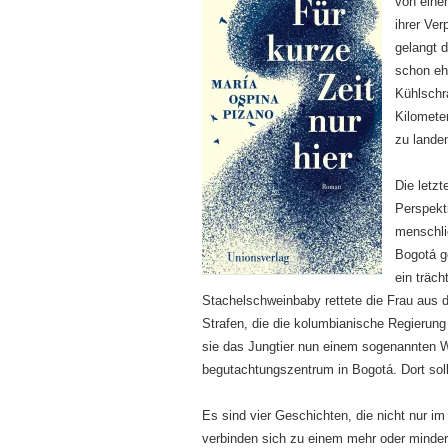
von einer
ihrer Ve
gelangt 
schon eh
Kühlschr
Kilomete
zu lande
Die letzt
Perspekti
menschli
Bogotá g
ein träc
Stachelschweinbaby rettete die Frau aus 
Strafen, die die kolumbianische Regierung f
sie das Jungtier nun einem sogenannten Wi
begutachtungszentrum in Bogotá. Dort sol
Es sind vier Geschichten, die nicht nur i
verbinden sich zu einem mehr oder minder