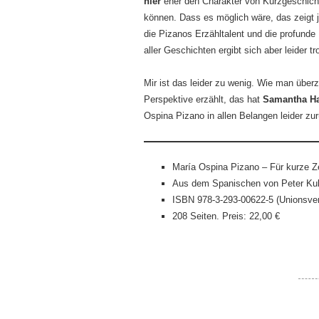
hier
eher den Charakter von Kurzgeschicht
können. Dass es möglich wäre, das zeigt 
die Pizanos Erzähltalent und die profunde
aller Geschichten ergibt sich aber leider 
Mir ist das leider zu wenig. Wie man übe
Perspektive erzählt, das hat
Samantha H
Ospina Pizano in allen Belangen leider zu
María Ospina Pizano – Für kurze Ze
Aus dem Spanischen von Peter Ku
ISBN 978-3-293-00622-5 (Unionsver
208 Seiten. Preis: 22,00 €