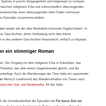
n Spezies in puncto Vergangenheit und Gegenwart zu schauen,
zwischen indigenem Erbe und unterschiedlich überzeugenden
r Gesamtschau einen überzeugenden roten Faden vermissen
elnen Episoden zusammenzuhalten.
n aber wieder wie der über Manhattan kreisende Vogelschwarm. In
anos Geschichten, deren Verbindung nicht über kleine
 in den anderen Geschichten hinausreicht, einfach zu disparat.
nn ein stimmiger Roman
en. Der Umgang mit dem indigenen Erbe in Kolumbien, das
Planeten, das eher einem Gegeneinander gleicht, und die
unterliegt. Auch die Wanderungen der Tiere hätte ein spannender
der Mensch zunehmend das Wanderverhalten von Tieren nach,
 zwischen Süd- und Nordamerika
. All das hätte
.
Durch die Unverbundenheit der Episoden hat
Für kurze Zeit nur