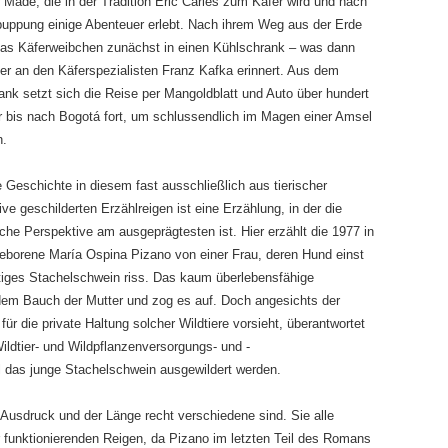
 Made, die in der Tradition Eric Carles zum Käfer wird und nach
rpuppung einige Abenteuer erlebt. Nach ihrem Weg aus der Erde
das Käferweibchen zunächst in einen Kühlschrank – was dann
er an den Käferspezialisten Franz Kafka erinnert. Aus dem
ank setzt sich die Reise per Mangoldblatt und Auto über hundert
r bis nach Bogotá fort, um schlussendlich im Magen einer Amsel
n.
e Geschichte in diesem fast ausschließlich aus tierischer
ve geschilderten Erzählreigen ist eine Erzählung, in der die
che Perspektive am ausgeprägtesten ist. Hier erzählt die 1977 in
eborene María Ospina Pizano von einer Frau, deren Hund einst
htiges Stachelschwein riss. Das kaum überlebensfähige
dem Bauch der Mutter und zog es auf. Doch angesichts der
ür die private Haltung solcher Wildtiere vorsieht, überantwortet
ldtier- und Wildpflanzenversorgungs- und -
l das junge Stachelschwein ausgewildert werden.
m Ausdruck und der Länge recht verschiedene sind. Sie alle
 funktionierenden Reigen, da Pizano im letzten Teil des Romans