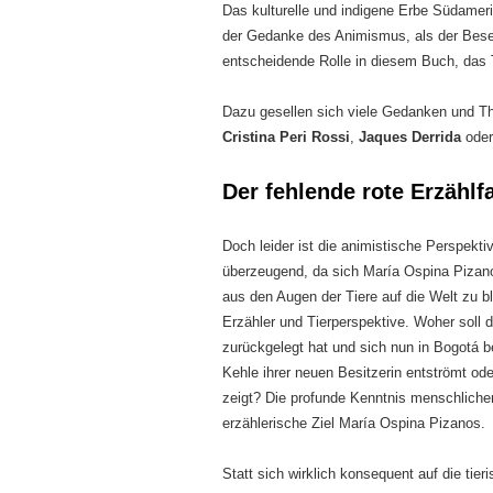
Das kulturelle und indigene Erbe Südamerik
der Gedanke des Animismus, als der Beseel
entscheidende Rolle in diesem Buch, das Ti
Dazu gesellen sich viele Gedanken und T
Cristina Peri Rossi
,
Jaques Derrida
oder
Der fehlende rote Erzählf
Doch leider ist die animistische Perspekt
überzeugend, da sich María Ospina Pizano 
aus den Augen der Tiere auf die Welt zu 
Erzähler und Tierperspektive. Woher soll
zurückgelegt hat und sich nun in Bogotá be
Kehle ihrer neuen Besitzerin entströmt ode
zeigt? Die profunde Kenntnis menschlicher 
erzählerische Ziel María Ospina Pizanos.
Statt sich wirklich konsequent auf die tie