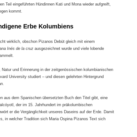
n Teil eingeführten Hündinnen Kati und Mona wieder aufgreift,
iegen kommt.
indigene Erbe Kolumbiens
nicht wirklich, obschon Pizanos Debüt gleich mit einem
na Inés de la cruz
ausgezeichnet wurde und viele lobende
ammelt.
Natur und Erinnerung in der zeitgenössischen kolumbianischen
ard University studiert – und diesen gelehrten Hintergrund
n.
en aus dem Spanischen übersetzten Buch den Titel gibt, eine
alcóyotl, der im 15. Jahrhundert im präkolumbischen
wört er die Vergänglichkeit unseres Daseins auf der Erde. Damit
is, in welcher Tradition sich Maria Ospina Pizanos Text sich