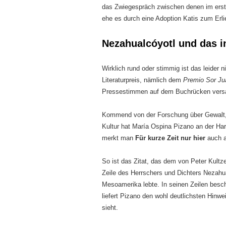
das Zwiegespräch zwischen denen im erste
ehe es durch eine Adoption Katis zum Erl
Nezahualcóyotl und das 
Wirklich rund oder stimmig ist das leider 
Literaturpreis, nämlich dem
Premio Sor Jua
Pressestimmen auf dem Buchrücken vers
Kommend von der Forschung über Gewalt, 
Kultur hat María Ospina Pizano an der Harv
merkt man
Für kurze Zeit nur hier
auch a
So ist das Zitat, das dem von Peter Kultz
Zeile des Herrschers und Dichters Nezahu
Mesoamerika lebte. In seinen Zeilen besch
liefert Pizano den wohl deutlichsten Hinwe
sieht.