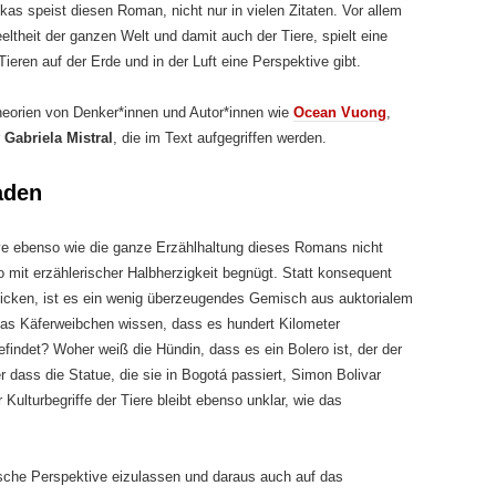
as speist diesen Roman, nicht nur in vielen Zitaten. Vor allem
theit der ganzen Welt und damit auch der Tiere, spielt eine
eren auf der Erde und in der Luft eine Perspektive gibt.
heorien von Denker*innen und Autor*innen wie
Ocean Vuong
,
Gabriela Mistral
, die im Text aufgegriffen werden.
aden
ive ebenso wie die ganze Erzählhaltung dieses Romans nicht
mit erzählerischer Halbherzigkeit begnügt. Statt konsequent
blicken, ist es ein wenig überzeugendes Gemisch aus auktorialem
 das Käferweibchen wissen, dass es hundert Kilometer
findet? Woher weiß die Hündin, dass es ein Bolero ist, der der
r dass die Statue, die sie in Bogotá passiert, Simon Bolivar
Kulturbegriffe der Tiere bleibt ebenso unklar, wie das
rische Perspektive eizulassen und daraus auch auf das