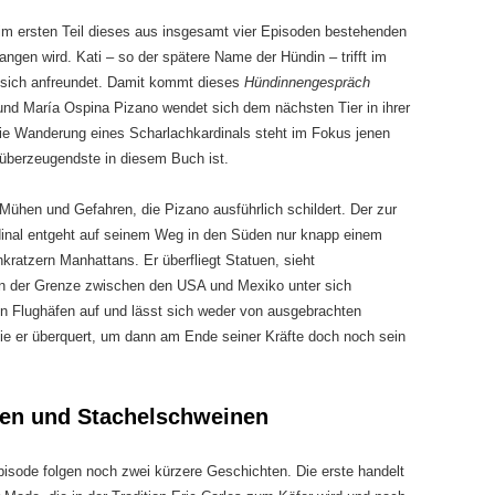
 im ersten Teil dieses aus insgesamt vier Episoden bestehenden
en wird. Kati – so der spätere Name der Hündin – trifft im
e sich anfreundet. Damit kommt dieses
Hündinnengespräch
und María Ospina Pizano wendet sich dem nächsten Tier in ihrer
 die Wanderung eines Scharlachkardinals steht im Fokus jenen
 überzeugendste in diesem Buch ist.
 Mühen und Gefahren, die Pizano ausführlich schildert. Der zur
dinal entgeht auf seinem Weg in den Süden nur knapp einem
ratzern Manhattans. Er überfliegt Statuen, sieht
an der Grenze zwischen den USA und Mexiko unter sich
n Flughäfen auf und lässt sich weder von ausgebrachten
ie er überquert, um dann am Ende seiner Kräfte doch noch sein
en und Stachelschweinen
pisode folgen noch zwei kürzere Geschichten. Die erste handelt