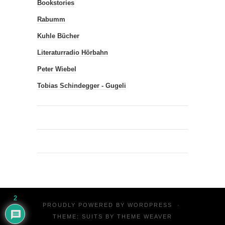
Bookstories
Rabumm
Kuhle Bücher
Literaturradio Hörbahn
Peter Wiebel
Tobias Schindegger - Gugeli
2
PROUDLY POWERED BY
WORDPRESS
·
THEME: SUITS BY
THEME WEAVER