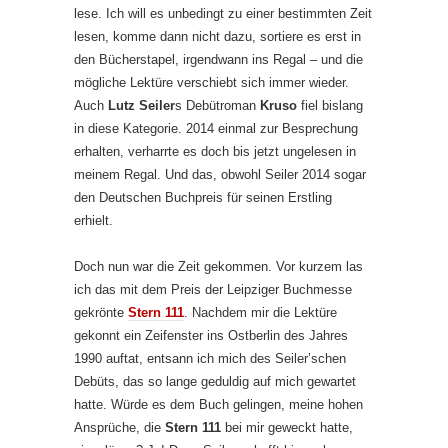
lese. Ich will es unbedingt zu einer bestimmten Zeit
lesen, komme dann nicht dazu, sortiere es erst in
den Bücherstapel, irgendwann ins Regal – und die
mögliche Lektüre verschiebt sich immer wieder.
Auch
Lutz Seiler
s Debütroman
Kruso
fiel bislang
in diese Kategorie. 2014 einmal zur Besprechung
erhalten, verharrte es doch bis jetzt ungelesen in
meinem Regal. Und das, obwohl Seiler 2014 sogar
den Deutschen Buchpreis für seinen Erstling
erhielt.
Doch nun war die Zeit gekommen. Vor kurzem las
ich das mit dem Preis der Leipziger Buchmesse
gekrönte
Stern 111
. Nachdem mir die Lektüre
gekonnt ein Zeifenster ins Ostberlin des Jahres
1990 auftat, entsann ich mich des Seiler’schen
Debüts, das so lange geduldig auf mich gewartet
hatte. Würde es dem Buch gelingen, meine hohen
Ansprüche, die
Stern 111
bei mir geweckt hatte,