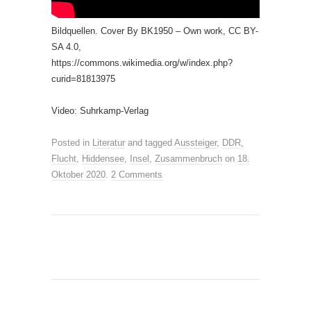
Bildquellen. Cover By BK1950 – Own work, CC BY-
SA 4.0,
https://commons.wikimedia.org/w/index.php?
curid=81813975
Video: Suhrkamp-Verlag
Posted in
Literatur
and tagged
Aussteiger
,
DDR
,
Flucht
,
Hiddensee
,
Insel
,
Zusammenbruch
on
18.
Oktober 2020
.
2 Comments