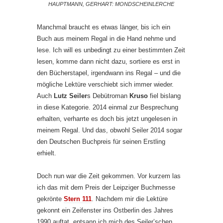
HAUPTMANN, GERHART: MONDSCHEINLERCHE
Manchmal braucht es etwas länger, bis ich ein
Buch aus meinem Regal in die Hand nehme und
lese. Ich will es unbedingt zu einer bestimmten Zeit
lesen, komme dann nicht dazu, sortiere es erst in
den Bücherstapel, irgendwann ins Regal – und die
mögliche Lektüre verschiebt sich immer wieder.
Auch
Lutz Seiler
s Debütroman
Kruso
fiel bislang
in diese Kategorie. 2014 einmal zur Besprechung
erhalten, verharrte es doch bis jetzt ungelesen in
meinem Regal. Und das, obwohl Seiler 2014 sogar
den Deutschen Buchpreis für seinen Erstling
erhielt.
Doch nun war die Zeit gekommen. Vor kurzem las
ich das mit dem Preis der Leipziger Buchmesse
gekrönte
Stern 111
. Nachdem mir die Lektüre
gekonnt ein Zeifenster ins Ostberlin des Jahres
1990 auftat, entsann ich mich des Seiler’schen