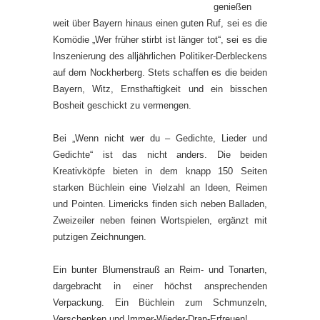
genießen
weit über Bayern hinaus einen guten Ruf, sei es die
Komödie „Wer früher stirbt ist länger tot“, sei es die
Inszenierung des alljährlichen Politiker-Derbleckens
auf dem Nockherberg. Stets schaffen es die beiden
Bayern, Witz, Ernsthaftigkeit und ein bisschen
Bosheit geschickt zu vermengen.
Bei „Wenn nicht wer du – Gedichte, Lieder und
Gedichte“ ist das nicht anders. Die beiden
Kreativköpfe bieten in dem knapp 150 Seiten
starken Büchlein eine Vielzahl an Ideen, Reimen
und Pointen. Limericks finden sich neben Balladen,
Zweizeiler neben feinen Wortspielen, ergänzt mit
putzigen Zeichnungen.
Ein bunter Blumenstrauß an Reim- und Tonarten,
dargebracht in einer höchst ansprechenden
Verpackung. Ein Büchlein zum Schmunzeln,
Verschenken und Immer-Wieder-Dran-Erfreuen!