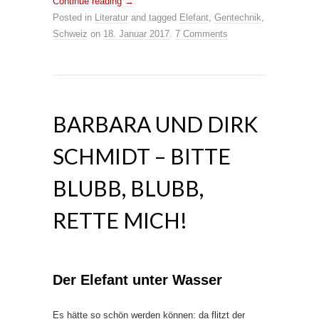
Continue reading
→
Posted in
Literatur
and tagged
Elefant
,
Gentechnik
,
Schweiz
on
18. Januar 2017
.
7 Comments
BARBARA UND DIRK
SCHMIDT – BITTE
BLUBB, BLUBB,
RETTE MICH!
Der Elefant unter Wasser
Es hätte so schön werden können: da flitzt der