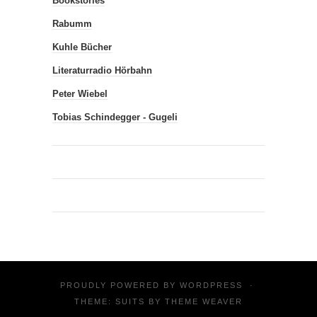
Bookstories
Rabumm
Kuhle Bücher
Literaturradio Hörbahn
Peter Wiebel
Tobias Schindegger - Gugeli
PROUDLY POWERED BY
WORDPRESS
·
THEME: SUITS BY
THEME WEAVER