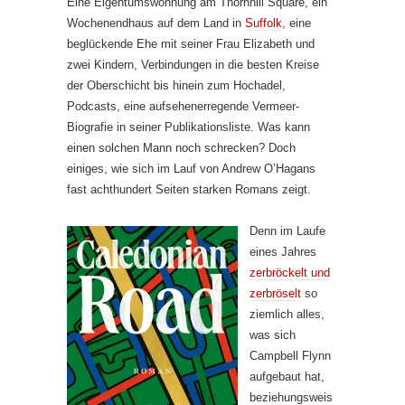
Eine Eigentumswohnung am Thornhill Square, ein
Wochenendhaus auf dem Land in
Suffolk
, eine
beglückende Ehe mit seiner Frau Elizabeth und
zwei Kindern, Verbindungen in die besten Kreise
der Oberschicht bis hinein zum Hochadel,
Podcasts, eine aufsehenerregende Vermeer-
Biografie in seiner Publikationsliste. Was kann
einen solchen Mann noch schrecken? Doch
einiges, wie sich im Lauf von Andrew O’Hagans
fast achthundert Seiten starken Romans zeigt.
Denn im Laufe
eines Jahres
zerbröckelt und
zerbröselt
so
ziemlich alles,
was sich
Campbell Flynn
aufgebaut hat,
beziehungsweis