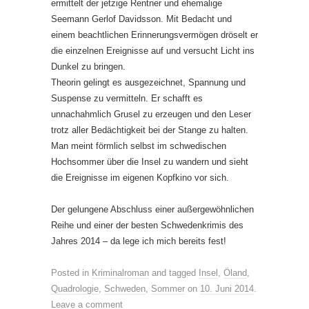
ermittelt der jetzige Rentner und ehemalige
Seemann Gerlof Davidsson. Mit Bedacht und
einem beachtlichen Erinnerungsvermögen dröselt er
die einzelnen Ereignisse auf und versucht Licht ins
Dunkel zu bringen.
Theorin gelingt es ausgezeichnet, Spannung und
Suspense zu vermitteln. Er schafft es
unnachahmlich Grusel zu erzeugen und den Leser
trotz aller Bedächtigkeit bei der Stange zu halten.
Man meint förmlich selbst im schwedischen
Hochsommer über die Insel zu wandern und sieht
die Ereignisse im eigenen Kopfkino vor sich.
Der gelungene Abschluss einer außergewöhnlichen
Reihe und einer der besten Schwedenkrimis des
Jahres 2014 – da lege ich mich bereits fest!
Posted in
Kriminalroman
and tagged
Insel
,
Öland
,
Quadrologie
,
Schweden
,
Sommer
on
10. Juni 2014
.
Leave a comment