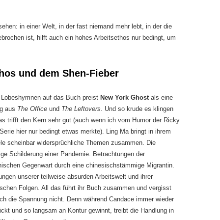
n: in einer Welt, in der fast niemand mehr lebt, in der die
ochen ist, hilft auch ein hohes Arbeitsethos nur bedingt, um
thos und dem Shen-Fieber
r Lobeshymnen auf das Buch preist
New York Ghost
als eine
g aus
The Office
und
The Leftovers
. Und so krude es klingen
s trifft den Kern sehr gut (auch wenn ich vom Humor der Ricky
Serie hier nur bedingt etwas merkte). Ling Ma bringt in ihrem
ele scheinbar widersprüchliche Themen zusammen. Die
tige Schilderung einer Pandemie. Betrachtungen der
ischen Gegenwart durch eine chinesischstämmige Migrantin.
ungen unserer teilweise absurden Arbeitswelt und ihrer
chen Folgen. All das führt ihr Buch zusammen und vergisst
uch die Spannung nicht. Denn während Candace immer wieder
ickt und so langsam an Kontur gewinnt, treibt die Handlung in