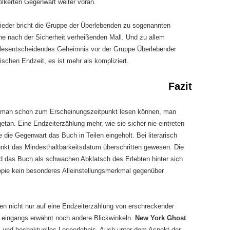
ölkerten Gegenwart weiter voran.
eder bricht die Gruppe der Überlebenden zu sogenannten
he nach der Sicherheit verheißenden Mall. Und zu allem
lesentscheidendes Geheimnis vor der Gruppe Überlebender
schen Endzeit, es ist mehr als kompliziert.
Fazit
oman schon zum Erscheinungszeitpunkt lesen können, man
getan. Eine Endzeiterzählung mehr, wie sie sicher nie eintreten
die Gegenwart das Buch in Teilen eingeholt. Bei literarisch
nkt das Mindesthaltbarkeitsdatum überschritten gewesen. Die
und das Buch als schwachen Abklatsch des Erlebten hinter sich
opie kein besonderes Alleinstellungsmerkmal gegenüber
en nicht nur auf eine Endzeiterzählung von erschreckender
ie eingangs erwähnt noch andere Blickwinkeln.
New York Ghost
es und hochaktuelles Leseerlebnis. Auch unter dem Aspekt der