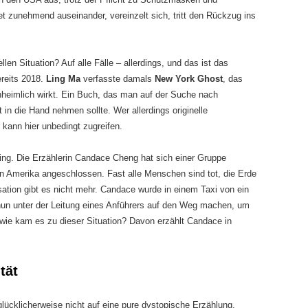
et zunehmend auseinander, vereinzelt sich, tritt den Rückzug ins
len Situation? Auf alle Fälle – allerdings, und das ist das
reits 2018.
Ling Ma
verfasste damals
New York Ghost
, das
nheimlich wirkt. Ein Buch, das man auf der Suche nach
in die Hand nehmen sollte. Wer allerdings originelle
kann hier unbedingt zugreifen.
ing. Die Erzählerin Candace Cheng hat sich einer Gruppe
n Amerika angeschlossen. Fast alle Menschen sind tot, die Erde
isation gibt es nicht mehr. Candace wurde in einem Taxi von ein
nun unter der Leitung eines Anführers auf den Weg machen, um
h wie kam es zu dieser Situation? Davon erzählt Candace in
tät
glücklicherweise nicht auf eine pure dystopische Erzählung,