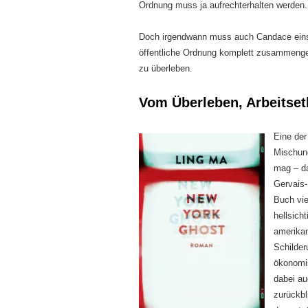
Ordnung muss ja aufrechterhalten werden.
Doch irgendwann muss auch Candace einsehe
öffentliche Ordnung komplett zusammengebr
zu überleben.
Vom Überleben, Arbeitse
Eine de
Mischun
mag – da
Gervais-
Buch vi
hellsich
amerikan
Schilder
ökonomis
dabei a
zurückbl