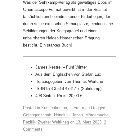
Was der Suhrkamp-Verlag als gewaltiges Epos im
Cinemascope-Format bewirbt ist in der Realität
tatsächlich ein beeindruckender Bilderbogen, der
durch seine exotischen Schauplätze, eindringliche
Schilderungen der Kriegsgräuel und einen
unbeirrbaren Helden Homer’schen Prägung
besticht. Ein starkes Buch!
James Kestrel – Fünf Winter
Aus dem Englischen von Stefan Lux
Herausgegeben von Thomas Wörtche
ISBN 978-3-518-47317-7 (Suhrkamp)
498 Seiten. Preis: 20,00 €
Posted in
Kriminalroman
,
Literatur
and tagged
Gefangenschaft
,
Honolulu
,
Japan
,
Mördersuche
,
Pazifik
,
Zweiter Weltkrieg
on
13. März 2023
.
2
Comments