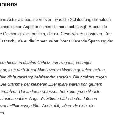
aniens
ene Autor als ebenso versiert, was die Schilderung der wilden
menschlichen Aspekte seines Romans anbelangt. Brodelnde
 Gerippe gibt es bei ihm, die die Geschwister passieren. Das
lastisch, wie er die immer weiter intensivierende Spannung der
ern hinein in dichtes Gehölz aus blassen, knorrigen
rtag lose verteilt auf MacLavertys Weiden gesehen hatten,
chen dicht gedrängt beieinander standen. Die größten trugen
l. Die Stämme der kleineren Exemplare waren von grünem
 umrahmt. Bei anderen sprossen trockene grüne Nadeln
fantasiebegabtes Auge als Fäuste hätte deuten können.
vorstellbar ausgedörrt. Auch still, wären da nicht die
en.