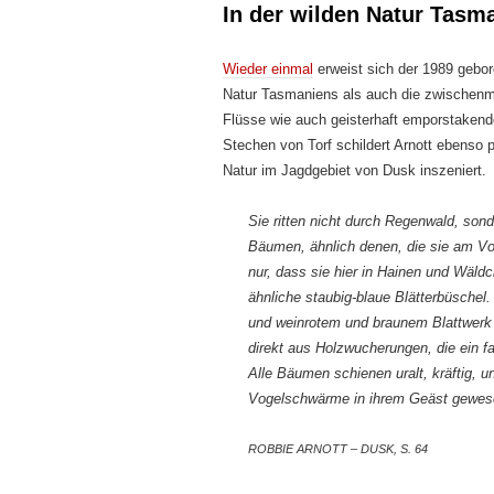
In der wilden Natur Tasm
Wieder einmal
erweist sich der 1989 gebor
Natur Tasmaniens als auch die zwischen
Flüsse wie auch geisterhaft emporstakende
Stechen von Torf schildert Arnott ebenso p
Natur im Jagdgebiet von Dusk inszeniert.
Sie ritten nicht durch Regenwald, sond
Bäumen, ähnlich denen, die sie am Vo
nur, dass sie hier in Hainen und Wäld
ähnliche staubig-blaue Blätterbüsche
und weinrotem und braunem Blattwerk
direkt aus Holzwucherungen, die ein 
Alle Bäumen schienen uralt, kräftig, un
Vogelschwärme in ihrem Geäst gewes
ROBBIE ARNOTT – DUSK, S. 64