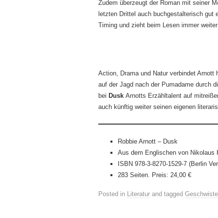
Zudem überzeugt der Roman mit seiner Mon
letzten Drittel auch buchgestalterisch gut e
Timing und zieht beim Lesen immer weiter
Action, Drama und Natur verbindet Arnott
auf der Jagd nach der Pumadame durch die
bei
Dusk
Arnotts Erzähltalent auf mitreiß
auch künftig weiter seinen eigenen litera
Robbie Arnott – Dusk
Aus dem Englischen von Nikolaus
ISBN 978-3-8270-1529-7 (Berlin Ver
283 Seiten. Preis: 24,00 €
Posted in
Literatur
and tagged
Geschwiste