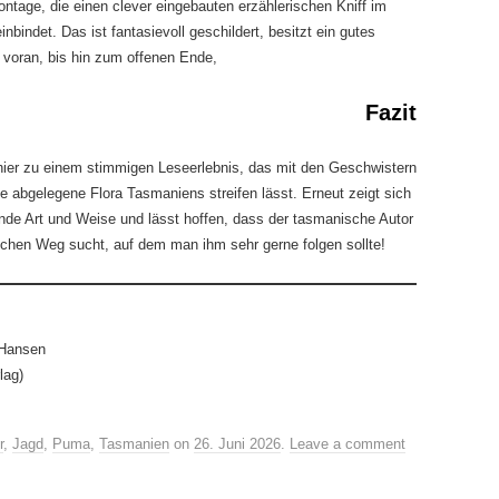
tage, die einen clever eingebauten erzählerischen Kniff im
inbindet. Das ist fantasievoll geschildert, besitzt ein gutes
 voran, bis hin zum offenen Ende,
Fazit
 hier zu einem stimmigen Leseerlebnis, das mit den Geschwistern
 abgelegene Flora Tasmaniens streifen lässt. Erneut zeigt sich
ende Art und Weise und lässt hoffen, dass der tasmanische Autor
rischen Weg sucht, auf dem man ihm sehr gerne folgen sollte!
 Hansen
lag)
r
,
Jagd
,
Puma
,
Tasmanien
on
26. Juni 2026
.
Leave a comment