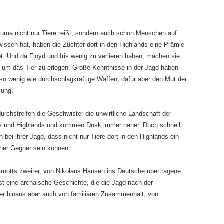
uma nicht nur Tiere reißt, sondern auch schon Menschen auf
ssen hat, haben die Züchter dort in den Highlands eine Prämie
t. Und da Floyd und Iris wenig zu verlieren haben, machen sie
, um das Tier zu erlegen. Große Kenntnisse in der Jagd haben
so wenig wie durchschlagkräftige Waffen, dafür aber den Mut der
lung.
urchstreifen die Geschwister die unwirtliche Landschaft der
s und Highlands und kommen Dusk immer näher. Doch schnell
ch bei ihrer Jagd, dass nicht nur Tiere dort in den Highlands ein
cher Gegner sein können…
rnotts zweiter, von Nikolaus Hansen ins Deutsche übertragene
ist eine archaische Geschichte, die die Jagd nach der
ber hinaus aber auch von familiären Zusammenhalt, von