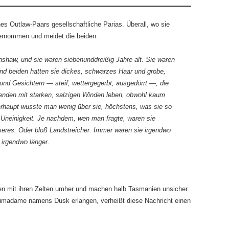
es Outlaw-Paars gesellschaftliche Parias. Überall, wo sie
rnommen und meidet die beiden.
nshaw, und sie waren siebenunddreißig Jahre alt. Sie waren
, und beiden hatten sie dickes, schwarzes Haar und grobe,
 und Gesichtern — steif, wettergegerbt, ausgedörrt —, die
genden mit starken, salzigen Winden leben, obwohl kaum
rhaupt wusste man wenig über sie, höchstens, was sie so
 Uneinigkeit. Je nachdem, wen man fragte, waren sie
meres. Oder bloß Landstreicher. Immer waren sie irgendwo
 irgendwo länger.
en mit ihren Zelten umher und machen halb Tasmanien unsicher.
Pumadame namens Dusk erlangen, verheißt diese Nachricht einen