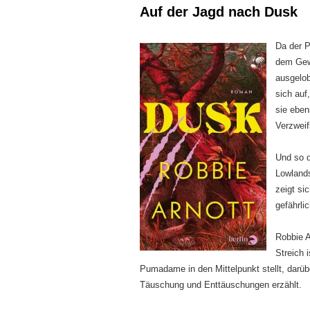
Auf der Jagd nach Dusk
Da der P
dem Gewi
ausgelob
sich auf
sie eben
Verzweif
Und so d
Lowland
zeigt si
gefährli
Robbie A
Streich 
Pumadame in den Mittelpunkt stellt, darü
Täuschung und Enttäuschungen erzählt.