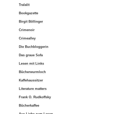
Tralalit
Bookgazette
Birgit Böllinger
Crimenoir
Crimealley
Die Buchbloggerin
Das graue Sofa
Lesen mit Links
Bücherwurmloch
Kaffehaussitzer
Literature matters
Frank O. Rudkoffsky
Bücherkaffee
Aus Liebe zum Lesen