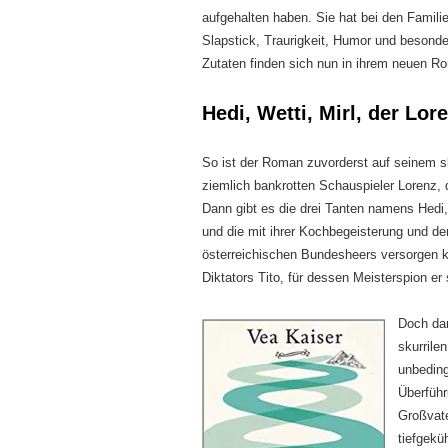
aufgehalten haben. Sie hat bei den Famil
Slapstick, Traurigkeit, Humor und besonder
Zutaten finden sich nun in ihrem neuen 
Hedi, Wetti, Mirl, der Lor
So ist der Roman zuvorderst auf seinem sk
ziemlich bankrotten Schauspieler Lorenz, d
Dann gibt es die drei Tanten namens Hedi,
und die mit ihrer Kochbegeisterung und 
österreichischen Bundesheers versorgen kö
Diktators Tito, für dessen Meisterspion er s
Doch dan
skurrile
unbeding
Überführ
Großvate
tiefgekü