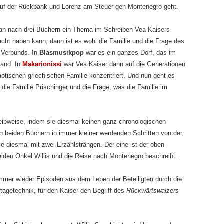
auf der Rückbank und Lorenz am Steuer gen Montenegro geht.
n nach drei Büchern ein Thema im Schreiben Vea Kaisers
ht haben kann, dann ist es wohl die Familie und die Frage des
 Verbunds. In
Blasmusikpop
war es ein ganzes Dorf, das im
tand. In
Makarionissi
war Vea Kaiser dann auf die Generationen
aotischen griechischen Familie konzentriert. Und nun geht es
die Familie Prischinger und die Frage, was die Familie im
chreibweise, indem sie diesmal keinen ganz chronologischen
en beiden Büchern in immer kleiner werdenden Schritten von der
ie diesmal mit zwei Erzählsträngen. Der eine ist der oben
eiden Onkel Willis und die Reise nach Montenegro beschreibt.
immer wieder Episoden aus dem Leben der Beteiligten durch die
agetechnik, für den Kaiser den Begriff des
Rückwärtswalzers