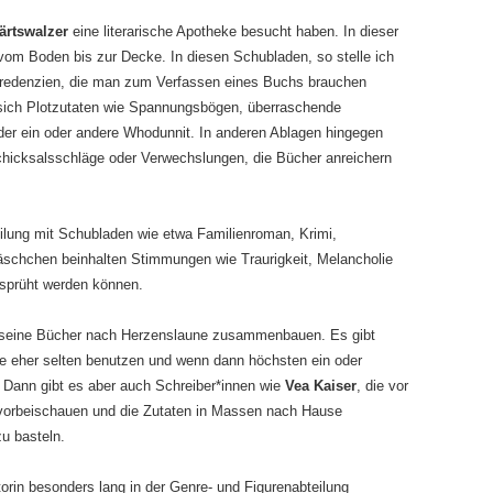
ärtswalzer
eine literarische Apotheke besucht haben. In dieser
om Boden bis zur Decke. In diesen Schubladen, so stelle ich
ngredenzien, die man zum Verfassen eines Buchs brauchen
 sich Plotzutaten wie Spannungsbögen, überraschende
der ein oder andere Whodunnit. In anderen Ablagen hingegen
Schicksalsschläge oder Verwechslungen, die Bücher anreichern
ilung mit Schubladen wie etwa Familienroman, Krimi,
schchen beinhalten Stimmungen wie Traurigkeit, Melancholie
esprüht werden können.
ch seine Bücher nach Herzenslaune zusammenbauen. Es gibt
eke eher selten benutzen und wenn dann höchsten ein oder
 Dann gibt es aber auch Schreiber*innen wie
Vea Kaiser
, die vor
 vorbeischauen und die Zutaten in Massen nach Hause
u basteln.
orin besonders lang in der Genre- und Figurenabteilung