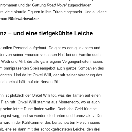
ienromanen und der Gattung
Road Novel
zugeschlagen,
s viele skurrile Figuren in ihre Tüten eingepackt. Und all diese
Roman
Rückwärtswalzer
.
enz – und eine tiefgekühlte Leiche
urrilen Personal aufgebaut. Da gibt es den glücklosen und
er von seiner Freundin verlassen Halt bei der Familie sucht.
 Wetti und Mirl, die alle ganz eigene Vergangenheiten haben,
dem omnipräsenten Speiseangebot auch ganze Kompanien des
nnten. Und da ist Onkel Willi, der mit seiner Verehrung des
ich selbst hält, auf die Nerven fällt.
n ist plötzlich der Onkel Willi tot, was die Tanten auf einen
n Plan ruft: Onkel Willi stammt aus Montenegro, wo er auch
t seine letzte Ruhe finden wollte. Doch das Geld für eine
ung ist weg, und so werden die Tanten und Lorenz aktiv. Der
r wird in der Kühlkammer des benachbarten Fleischhauers
hlt, ehe es dann mit der schockgefrosteten Leiche, den drei