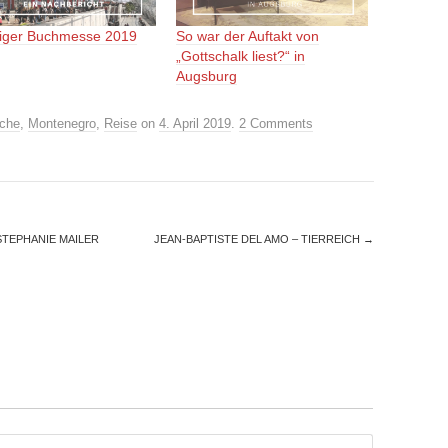
ziger Buchmesse 2019
So war der Auftakt von
„Gottschalk liest?“ in
Augsburg
iche
,
Montenegro
,
Reise
on
4. April 2019
.
2 Comments
STEPHANIE MAILER
JEAN-BAPTISTE DEL AMO – TIERREICH
→