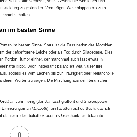
che Schicksale verpasst, Willis Geschichte wird klarer und
Entwicklung zugestanden. Vom trägen Waschlappen bis zum
 einmal schaffen.
an im besten Sinne
r Roman im besten Sinne. Stets ist die Faszination des Morbiden
rm der tiefgefrorene Leiche oder als Tod durch Silagegase. Dies
en Portion Humor einher, der manchmal auch fast etwas in
adelhafte kippt. Doch insgesamt balanciert Vea Kaiser ihre
us, sodass es vom Lachen bis zur Traurigkeit oder Melancholie
 anderen Worten zu sagen: Die Mischung aus der literarischen
Gruß an John Irving (der Bär lässt grüßen) und Shakespeare
l Erinnerungen an
Macbeth
), ein facettenreiches Buch, das ich
ob hier in der Bibliothek oder als Geschenk für Bekannte.
0