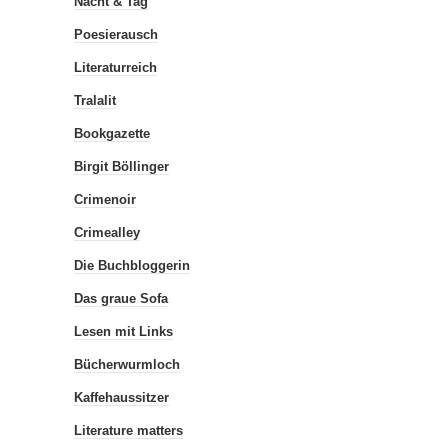
Nacht & Tag
Poesierausch
Literaturreich
Tralalit
Bookgazette
Birgit Böllinger
Crimenoir
Crimealley
Die Buchbloggerin
Das graue Sofa
Lesen mit Links
Bücherwurmloch
Kaffehaussitzer
Literature matters