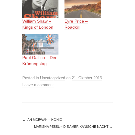
William Shaw –
Eyre Price –
Kings of London
Roadkill
Paul Gallico – Der
Krönungstag
Posted in
Uncategorized
on
21. Oktober 2013
.
Leave a comment
←
IAN MCEWAN – HONIG
MARISHA PESSL – DIE AMERIKANISCHE NACHT
→