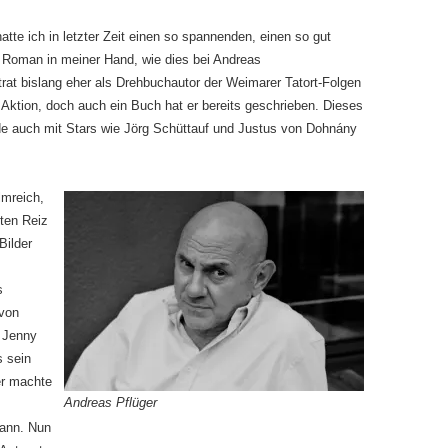
atte ich in letzter Zeit einen so spannenden, einen so gut
 Roman in meiner Hand, wie dies bei Andreas
r trat bislang eher als Drehbuchautor der Weimarer Tatort-Folgen
 Aktion, doch auch ein Buch hat er bereits geschrieben. Dieses
rde auch mit Stars wie Jörg Schüttauf und Justus von Dohnány
ilmreich,
ten Reiz
Bilder
s
 von
t Jenny
s sein
er machte
Andreas Pflüger
kann. Nun