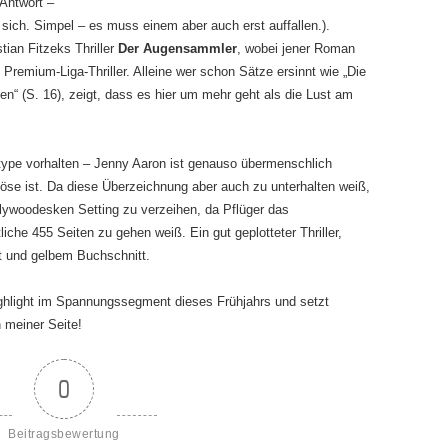
Antwort –
n sich. Simpel – es muss einem aber auch erst auffallen.).
ian Fitzeks Thriller
Der Augensammler
, wobei jener Roman
 Premium-Liga-Thriller. Alleine wer schon Sätze ersinnt wie „Die
en“ (S. 16), zeigt, dass es hier um mehr geht als die Lust am
ype vorhalten – Jenny Aaron ist genauso übermenschlich
öse ist. Da diese Überzeichnung aber auch zu unterhalten weiß,
llywoodesken Setting zu verzeihen, da Pflüger das
he 455 Seiten zu gehen weiß. Ein gut geplotteter Thriller,
ft und gelbem Buchschnitt.
ighlight im Spannungssegment dieses Frühjahrs und setzt
 meiner Seite!
0
Beitragsbewertung