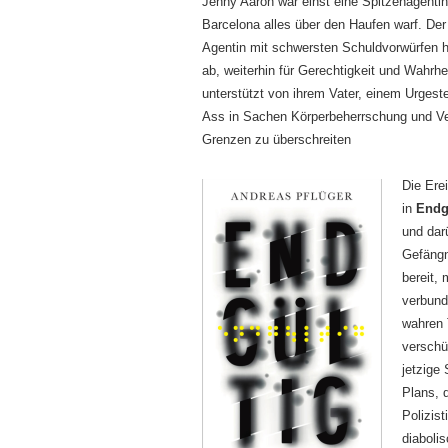
Jenny Aaron war einst eine Spitzenagentin
Barcelona alles über den Haufen warf. Der E
Agentin mit schwersten Schuldvorwürfen he
ab, weiterhin für Gerechtigkeit und Wahrhe
unterstützt von ihrem Vater, einem Urgest
Ass in Sachen Körperbeherrschung und Verhö
Grenzen zu überschreiten
Die Ere
in
Endg
und dar
Gefängn
bereit,
verbund
wahren 
verschü
jetzige 
Plans, 
Polizis
diaboli