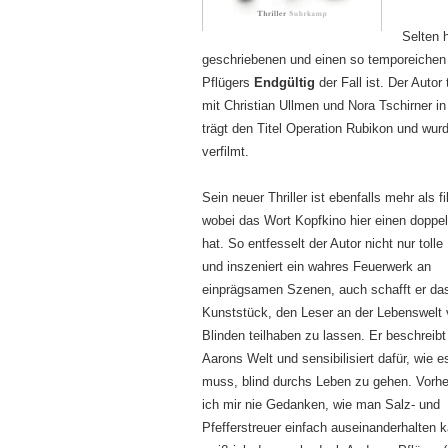
Selten h
geschriebenen und einen so temporeichen
Pflügers
Endgültig
der Fall ist. Der Auto
mit Christian Ullmen und Nora Tschirner in
trägt den Titel Operation Rubikon und wu
verfilmt.
Sein neuer Thriller ist ebenfalls mehr als f
wobei das Wort Kopfkino hier einen doppel
hat. So entfesselt der Autor nicht nur tolle 
und inszeniert ein wahres Feuerwerk an
einprägsamen Szenen, auch schafft er da
Kunststück, den Leser an der Lebenswelt
Blinden teilhaben zu lassen. Er beschreib
Aarons Welt und sensibilisiert dafür, wie e
muss, blind durchs Leben zu gehen. Vorh
ich mir nie Gedanken, wie man Salz- und
Pfefferstreuer einfach auseinanderhalten 