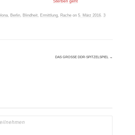
Sterben geht
elona
,
Berlin
,
Blindheit
,
Ermittlung
,
Rache
on
5. März 2016
.
3
DAS GROSSE DDR-SPITZELSPIEL
→