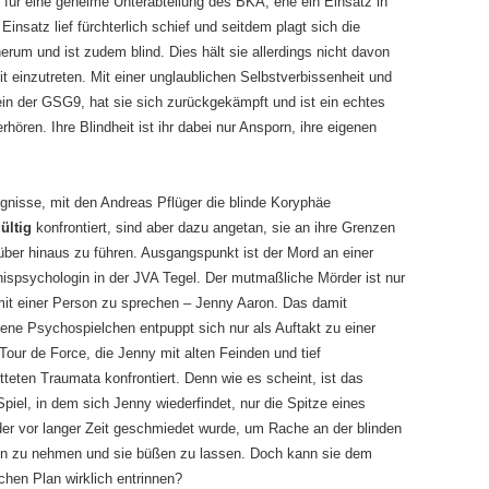
 für eine geheime Unterabteilung des BKA, ehe ein Einsatz in
insatz lief fürchterlich schief und seitdem plagt sich die
rum und ist zudem blind. Dies hält sie allerdings nicht davon
it einzutreten. Mit einer unglaublichen Selbstverbissenheit und
ein der GSG9, hat sie sich zurückgekämpft und ist ein echtes
ren. Ihre Blindheit ist ihr dabei nur Ansporn, ihre eigenen
ignisse, mit den Andreas Pflüger die blinde Koryphäe
ültig
konfrontiert, sind aber dazu angetan, sie an ihre Grenzen
über hinaus zu führen. Ausgangspunkt ist der Mord an einer
ispsychologin in der JVA Tegel. Der mutmaßliche Mörder ist nur
 mit einer Person zu sprechen – Jenny Aaron. Das damit
ene Psychospielchen entpuppt sich nur als Auftakt zu einer
Tour de Force, die Jenny mit alten Feinden und tief
tteten Traumata konfrontiert. Denn wie es scheint, ist das
Spiel, in dem sich Jenny wiederfindet, nur die Spitze eines
der vor langer Zeit geschmiedet wurde, um Rache an der blinden
tin zu nehmen und sie büßen zu lassen. Doch kann sie dem
schen Plan wirklich entrinnen?