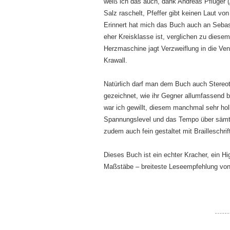
weiß ich das auch, dank Andreas Pflüger (
Salz raschelt, Pfeffer gibt keinen Laut vo
Erinnert hat mich das Buch auch an Sebast
eher Kreisklasse ist, verglichen zu diesem
Herzmaschine jagt Verzweiflung in die Ven
Krawall.
Natürlich darf man dem Buch auch Stereot
gezeichnet, wie ihr Gegner allumfassend b
war ich gewillt, diesem manchmal sehr ho
Spannungslevel und das Tempo über sämtlic
zudem auch fein gestaltet mit Brailleschri
Dieses Buch ist ein echter Kracher, ein H
Maßstäbe – breiteste Leseempfehlung von