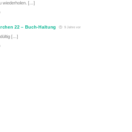
u wiederholen. […]
n
ürchen 22 – Buch-Haltung
9 Jahre vor
dültig […]
n