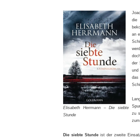
Joac
die
beko
an e
Schü
werd
doch
der 
und 
das
Schü
Lang
Spur
Elisabeth Herrmann – Die siebte
zu s
Stunde
zum 
Die siebte Stunde
ist der zweite Eins