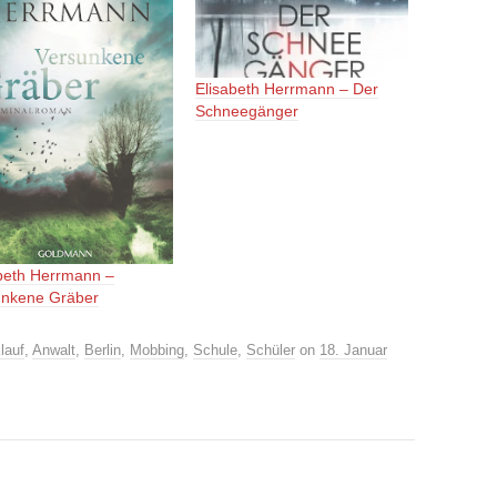
Elisabeth Herrmann – Der
Schneegänger
beth Herrmann –
unkene Gräber
lauf
,
Anwalt
,
Berlin
,
Mobbing
,
Schule
,
Schüler
on
18. Januar