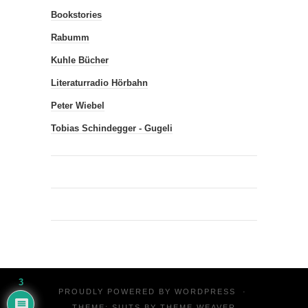
Bookstories
Rabumm
Kuhle Bücher
Literaturradio Hörbahn
Peter Wiebel
Tobias Schindegger - Gugeli
3
PROUDLY POWERED BY
WORDPRESS
·
THEME: SUITS BY
THEME WEAVER