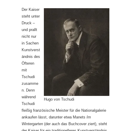
Der Kaiser
steht unter
Druck –
und prallt
nicht nur
in Sachen
Kunstverst
ändnis des
Öfteren
mit
Tschudi
zusamme
n. Denn
während
Hugo von Tschudi
Tschudi
fleißig französische Meister für die Nationalgalerie
ankaufen lässt, darunter etwa Manets
Im
Wintergarten
(der auch das Buchcover ziert), steht
der Kaiser für ein traditionelleres Kunstverständnis.