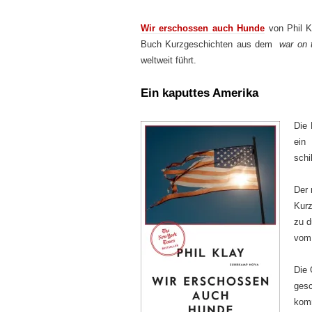
Wir erschossen auch Hunde
von Phil K
Buch Kurzgeschichten aus dem
war on 
weltweit führt.
Ein kaputtes Amerika
Die 
ein
schi
Der
Kurz
zu d
vom 
Die 
gesc
komm