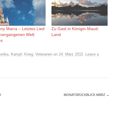
ny Marra – Letztes Lied
Zu Gast in Königin-Maud-
 vergangenen Welt:
Land
es
erika
,
Kampf
,
Krieg
,
Veteranen
on
24. März 2015
.
Leave a
W
MONATSRÜCKBLICK MÄRZ
→