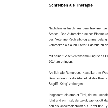
Schreiben als Therapie
Nachdem er frisch aus dem Irakkrieg zurü
Stories. Das Aufarbeiten seiner Eindrücke
des Veteranen-Schreibprogramms gelang
verarbeiten als auch Literatur daraus zu d
Mit seiner Geschichtensammlung ist es Ph
2014 zu erringen.
Ähnlich wie Remarques Klassiker „Im West
Bewusstsein für die Absurdität des Kriegs
Begriff „Krieg“ verbergen.
Insgesamt ein starker Titel, der neu sensib
führt und ein Titel, der zeigt, wie kaputt
neu als Universalantwort auf Terror und Tyr