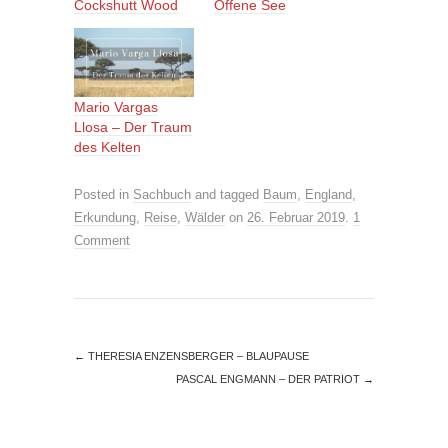
Cockshutt Wood
Offene See
Mario Vargas
Llosa – Der Traum
des Kelten
Posted in
Sachbuch
and tagged
Baum
,
England
,
Erkundung
,
Reise
,
Wälder
on
26. Februar 2019
.
1
Comment
←
THERESIA ENZENSBERGER – BLAUPAUSE
PASCAL ENGMANN – DER PATRIOT
→