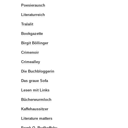
Poesierausch
Literaturreich
Tralalit
Bookgazette
Birgit Böllinger
Crimenoir
Crimealley
Die Buchbloggerin
Das graue Sofa
Lesen mit Links
Bücherwurmloch
Kaffehaussitzer
Literature matters
Frank O. Rudkoffsky