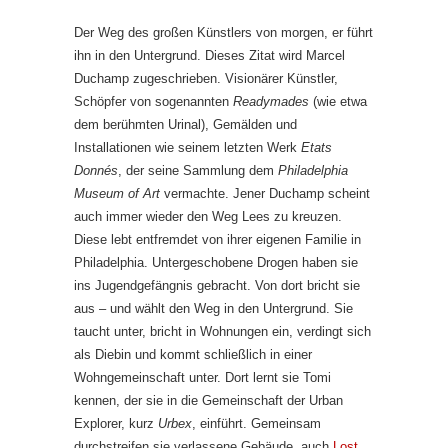
Der Weg des großen Künstlers von morgen, er führt
ihn in den Untergrund. Dieses Zitat wird Marcel
Duchamp zugeschrieben. Visionärer Künstler,
Schöpfer von sogenannten
Readymades
(wie etwa
dem berühmten Urinal), Gemälden und
Installationen wie seinem letzten Werk
Etats
Donnés
, der seine Sammlung dem
Philadelphia
Museum of Art
vermachte. Jener Duchamp scheint
auch immer wieder den Weg Lees zu kreuzen.
Diese lebt entfremdet von ihrer eigenen Familie in
Philadelphia. Untergeschobene Drogen haben sie
ins Jugendgefängnis gebracht. Von dort bricht sie
aus – und wählt den Weg in den Untergrund. Sie
taucht unter, bricht in Wohnungen ein, verdingt sich
als Diebin und kommt schließlich in einer
Wohngemeinschaft unter. Dort lernt sie Tomi
kennen, der sie in die Gemeinschaft der Urban
Explorer, kurz
Urbex
, einführt. Gemeinsam
durchstreifen sie verlassene Gebäude, auch
Lost