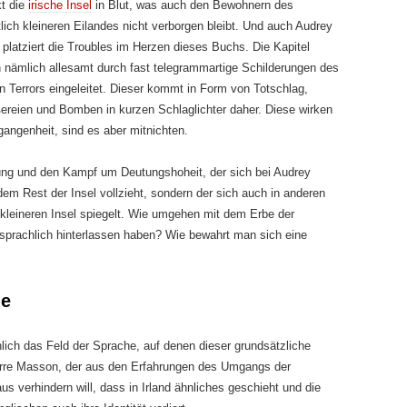
kt die
irische Insel
in Blut, was auch den Bewohnern des
lich kleineren Eilandes nicht verborgen bleibt. Und auch Audrey
platziert die Troubles im Herzen dieses Buchs. Die Kapitel
 nämlich allesamt durch fast telegrammartige Schilderungen des
en Terrors eingeleitet. Dieser kommt in Form von Totschlag,
ereien und Bomben in kurzen Schlaglichter daher. Diese wirken
gangenheit, sind es aber mitnichten.
ung und den Kampf um Deutungshoheit, der sich bei Audrey
em Rest der Insel vollzieht, sondern der sich auch in anderen
kleineren Insel spiegelt. Wie umgehen mit dem Erbe der
d sprachlich hinterlassen haben? Wie bewahrt man sich eine
he
lich das Feld der Sprache, auf denen dieser grundsätzliche
ierre Masson, der aus den Erfahrungen des Umgangs der
us verhindern will, dass in Irland ähnliches geschieht und die