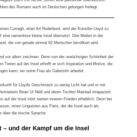
ichten des Romans auch im Deutschen gelungen freilegt.
leinen Curragh, einer Art Ruderboot, wird der Künstler Lloyd zu
ine namenlose kleine Insel übersetzt. Drei Meilen in der
Insel, die von gerade einmal 92 Menschen bevölkert wird.
und vor allem zeichnen. Denn von der urwüchsigen Schönheit der
Tieren auf der Insel erhofft er sich Inspiration und Motive, die
gen kann, wo seine Frau als Galeristin arbeitet.
terkunft für Lloyds Geschmack zu wenig Licht hat und er mit
rmieterin Bean Uí Néill und deren Tochter Mairéad strapaziert.
 auf der Insel stört seinen inneren Frieden erheblich. Denn bei
son, einen Linguisten aus Paris, der die Insel auch als
ie über die irische Sprache.
t – und der Kampf um die Insel