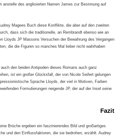
en anstelle des anglisierten Namen James zur Besinnung auf
Audrey Magees Buch diese Konflikte, die aber auf den zweiten
durch, dass sich die traditionelle, an Rembrandt ebenso wie an
lten Lloyds JP Massons Versuchen der Bewahrung des Vergangen
hten, die die Figuren so manches Mal lieber nicht wahrhaben
, auch den beiden Antipoden dieses Romans auch ganz
hen, ist ein großer Glücksfall, der von Nicole Seifert gelungen
ressionistische Sprache Lloyds, der viel in Motiven, Farben
weifenden Formulierungen neigende JP, der auf der Insel seine
Fazit
ine Brüche ergeben ein faszinierendes Bild und großartiges
he und den Einflussfaktoren, die sie bedrohen, erzählt. Audrey