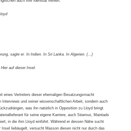
ischen auch ihre Identität verliert.
Lloyd
rung, sagte er. In Indien. In Sri Lanka. In Algerien. (…)
ier auf dieser Insel.
eit eines Vertreters dieser ehemaligen Besatzungsmacht
in Interviews und seiner wissenschaftlichen Arbeit, sondern auch
ckzudrängen, was ihn natürlich in Opposition zu Lloyd bringt.
Materiallieferant für seine eigene Karriere, auch Séamus, Mairéads
iert, in die ihm Lloyd einführt. Während er dessen Nähe sucht
Insel liebäugelt, versucht Masson diesen nicht nur durch das