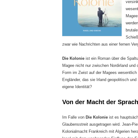
versin
wesent
Magee 
werden
brutal
Schieß
zwar wie Nachrichten aus einer fernen Ver
Die Kolonie
ist ein Roman über die Spalt
Magee nicht nur zwischen Nordirland und d
Form im Zwist auf der Magees wesentlich 
Engländer, das sie Irland geopolitisch un
eigene Identität?
Von der Macht der Sprac
Im Falle von
Die Kolonie
ist es hauptsäch
Glaubensstreit ausgetragen wird. Jean-P
Kolonialmacht Frankreich mit Algerien hera