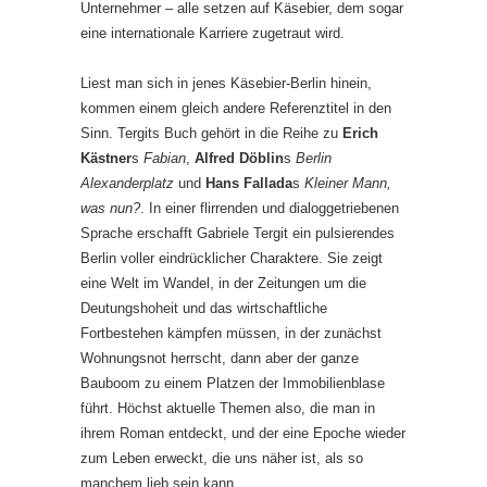
Unternehmer – alle setzen auf Käsebier, dem sogar
eine internationale Karriere zugetraut wird.
Liest man sich in jenes Käsebier-Berlin hinein,
kommen einem gleich andere Referenztitel in den
Sinn. Tergits Buch gehört in die Reihe zu
Erich
Kästner
s
Fabian
,
Alfred Döblin
s
Berlin
Alexanderplatz
und
Hans Fallada
s
Kleiner Mann,
was nun?
. In einer flirrenden und dialoggetriebenen
Sprache erschafft Gabriele Tergit ein pulsierendes
Berlin voller eindrücklicher Charaktere. Sie zeigt
eine Welt im Wandel, in der Zeitungen um die
Deutungshoheit und das wirtschaftliche
Fortbestehen kämpfen müssen, in der zunächst
Wohnungsnot herrscht, dann aber der ganze
Bauboom zu einem Platzen der Immobilienblase
führt. Höchst aktuelle Themen also, die man in
ihrem Roman entdeckt, und der eine Epoche wieder
zum Leben erweckt, die uns näher ist, als so
manchem lieb sein kann.