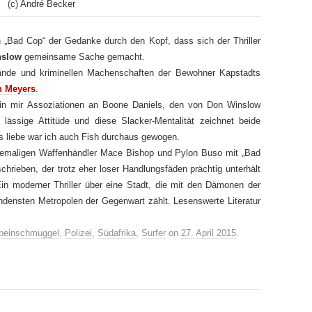
(c) André Becker
 „Bad Cop“ der Gedanke durch den Kopf, dass sich der Thriller
nslow
gemeinsame Sache gemacht.
ände und kriminellen Machenschaften der Bewohner Kapstadts
n Meyers
.
 in mir Assoziationen an Boone Daniels, den von Don Winslow
 lässige Attitüde und diese Slacker-Mentalität zeichnet beide
s liebe war ich auch Fish durchaus gewogen.
ehemaligen Waffenhändler Mace Bishop und Pylon Buso mit „Bad
chrieben, der trotz eher loser Handlungsfäden prächtig unterhält
in moderner Thriller über eine Stadt, die mit den Dämonen der
densten Metropolen der Gegenwart zählt. Lesenswerte Literatur
nbeinschmuggel
,
Polizei
,
Südafrika
,
Surfer
on
27. April 2015
.