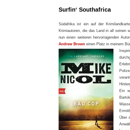
Surfin‘ Southafrica
Südafrika ist ein auf der Krimilandkart
Krimiautoren, die das Land in all seinen w
nun einen weiteren hervorragenden Auto
Andrew Brown
einen Platz in meinem Bü
Inspir
durch
Erleb
Poliz
veran
Hinter
Ein we
Barto
Wasse
Ermitt
Über s
Anwäl