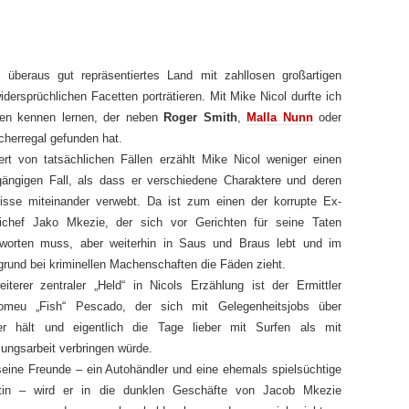
e überaus gut repräsentiertes Land mit zahllosen großartigen
idersprüchlichen Facetten porträtieren. Mit Mike Nicol durfte ich
ren kennen lernen, der neben
Roger Smith
,
Malla Nunn
oder
cherregal gefunden hat.
iert von tatsächlichen Fällen erzählt Mike Nicol weniger einen
gängigen Fall, als dass er verschiedene Charaktere und deren
nisse miteinander verwebt. Da ist zum einen der korrupte Ex-
eichef Jako Mkezie, der sich vor Gerichten für seine Taten
tworten muss, aber weiterhin in Saus und Braus lebt und im
grund bei kriminellen Machenschaften die Fäden zieht.
iterer zentraler „Held“ in Nicols Erzählung ist der Ermittler
lomeu „Fish“ Pescado, der sich mit Gelegenheitsjobs über
r hält und eigentlich die Tage lieber mit Surfen als mit
lungsarbeit verbringen würde.
eine Freunde – ein Autohändler und eine ehemals spielsüchtige
tin – wird er in die dunklen Geschäfte von Jacob Mkezie