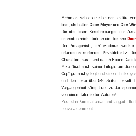
Mehrmals schoss mir bei der Lektüre von
liest, als hätten
Deon Meyer
und
Don Wi
Die atemlosen Beschreibungen der Zust
erinnerten mich stark an die Romane
Deo
Der Protagonist „Fish“ wiederum weckte
erfundenen surfenden Privatdetektiv. Die
Charaktere aus – und da ich Boone Daniel
Mike Nicol nach seiner Trilogie um die 
Cop“ gut nachgelegt und einen Thriller ges
und den Leser über 540 Seiten fesselt. E
Vergangenheit kämpft und zu den spannen
von einem talentierten Autoren!
Posted in
Kriminalroman
and tagged
Elfe
Leave a comment