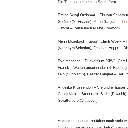
Die Titel noch einmal in Schriftform:
Emine Sevgi Özdamar – Ein von Schatten
Gefühle (S. Fischer), Mithu Sanyal –
Identi
Nawrat – Reise nach Maine (Rowohlt)
Marin Mosebach (Krass), Ulrich Woelk – F
(Kremayr&Scheriau), Felicitas Hoppe – Di
Eva Menasse – Dunkelblum (KiWi), Gert Lo
Franck – Welten auseinander (S. Fischer
sein (Suhrkamp), Beatrix Langner – Der V
Angelika Klüssendorf – Vierundreißigster S
Georg Klein – Bruder alle Bilder (Rowohlt)
Gewittertiere (Claassen)
Ansonsten gäbe es natürlich noch viele we
Christoph Ransmayr? Oder Autor*innen r