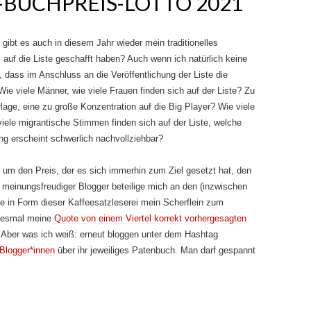
BUCHPREIS-LOTTO 2021
ibt es auch in diesem Jahr wieder mein traditionelles
auf die Liste geschafft haben? Auch wenn ich natürlich keine
 dass im Anschluss an die Veröffentlichung der Liste die
ie viele Männer, wie viele Frauen finden sich auf der Liste? Zu
rlage, eine zu große Konzentration auf die Big Player? Wie viele
iele migrantische Stimmen finden sich auf der Liste, welche
ng erscheint schwerlich nachvollziehbar?
e um den Preis, der es sich immerhin zum Ziel gesetzt hat, den
 meinungsfreudiger Blogger beteilige mich an den (inzwischen
ge in Form dieser Kaffeesatzleserei mein Scherflein zum
 diesmal meine
Quote von einem Viertel korrekt vorhergesagten
. Aber was ich weiß: erneut bloggen unter dem Hashtag
Blogger*innen
über ihr jeweiliges Patenbuch. Man darf gespannt