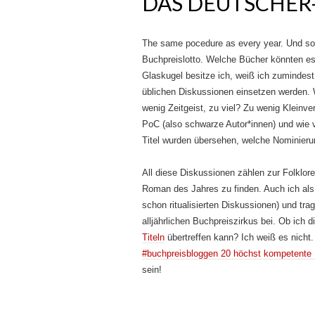
DAS DEUTSCHER-
The same pocedure as every year. Und so g
Buchpreislotto. Welche Bücher könnten es 
Glaskugel besitze ich, weiß ich zumindest,
üblichen Diskussionen einsetzen werden. W
wenig Zeitgeist, zu viel? Zu wenig Kleinve
PoC (also schwarze Autor*innen) und wie v
Titel wurden übersehen, welche Nominieru
All diese Diskussionen zählen zur Folklor
Roman des Jahres zu finden. Auch ich als
schon ritualisierten Diskussionen) und tra
alljährlichen Buchpreiszirkus bei. Ob ich
Titeln
übertreffen kann? Ich weiß es nicht
#buchpreisbloggen 20 höchst kompetente 
sein!