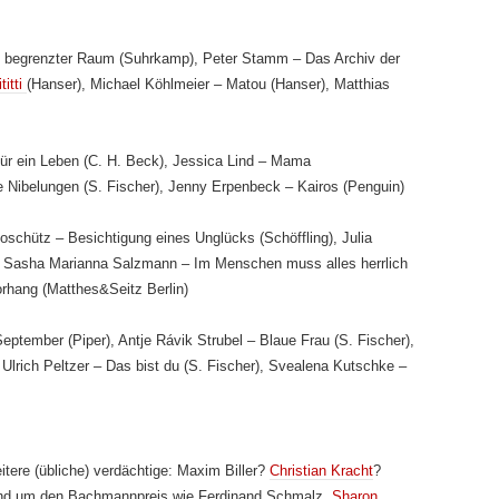
 begrenzter Raum (Suhrkamp), Peter Stamm – Das Archiv der
titti
(Hanser), Michael Köhlmeier – Matou (Hanser), Matthias
ür ein Leben (C. H. Beck), Jessica Lind – Mama
e Nibelungen (S. Fischer), Jenny Erpenbeck – Kairos (Penguin)
schütz – Besichtigung eines Unglücks (Schöffling), Julia
), Sasha Marianna Salzmann – Im Menschen muss alles herrlich
orhang (Matthes&Seitz Berlin)
eptember (Piper), Antje Rávik Strubel – Blaue Frau (S. Fischer),
, Ulrich Peltzer – Das bist du (S. Fischer), Svealena Kutschke –
itere (übliche) verdächtige: Maxim Biller?
Christian Kracht
?
und um den Bachmannpreis wie Ferdinand Schmalz,
Sharon