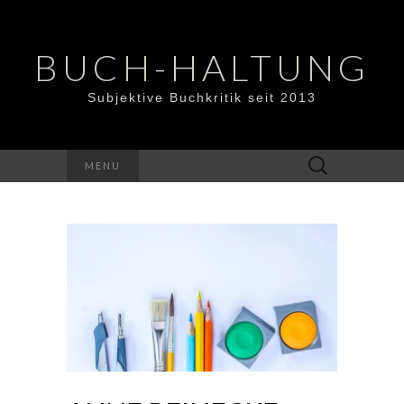
BUCH-HALTUNG
Subjektive Buchkritik seit 2013
Suchen
MENU
nach: