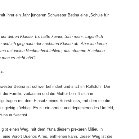
it ihrer ein Jahr jüngeren Schwester Betina eine „Schule für
der dritten Klasse. Es hatte keinen Sinn mehr. Eigentlich
nn und ich ging nach der sechsten Klasse ab. Aber ich lernte
res mit vielen Rechtschreibfehlern, das stumme H schrieb
 man es nicht hört?
4 F.
wester Betina ist schwer behindert und sitzt im Rollstuhl. Der
t die Familie verlassen und die Mutter behilft sich in
ngsfragen mit dem Einsatz eines Rohrstocks, mit dem sie die
ausgiebig züchtigt. Es ist ein armes und deprimierendes Umfeld,
Yuna aufwächst.
 gibt einen Weg, mit dem Yuna diesem prekären Milieu in
 eine Vorort Buenos Aires, entfliehen kann. Dieser Weg ist die