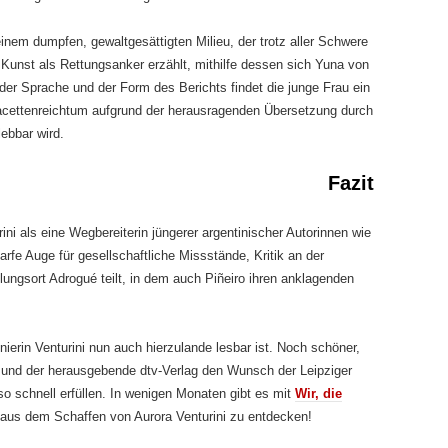
inem dumpfen, gewaltgesättigten Milieu, der trotz aller Schwere
Kunst als Rettungsanker erzählt, mithilfe dessen sich Yuna von
er Sprache und der Form des Berichts findet die junge Frau ein
acettenreichtum aufgrund der herausragenden Übersetzung durch
ebbar wird.
Fazit
ini als eine Wegbereiterin jüngerer argentinischer Autorinnen wie
harfe Auge für gesellschaftliche Missstände, Kritik an der
lungsort Adrogué teilt, in dem auch Piñeiro ihren anklagenden
ierin Venturini nun auch hierzulande lesbar ist. Noch schöner,
 und der herausgebende dtv-Verlag den Wunsch der Leipziger
o schnell erfüllen. In wenigen Monaten gibt es mit
Wir, die
aus dem Schaffen von Aurora Venturini zu entdecken!