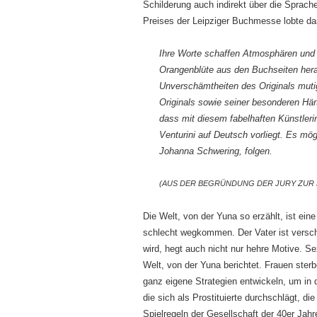
Schilderung auch indirekt über die Sprach
Preises der Leipziger Buchmesse lobte da
Ihre Worte schaffen Atmosphären und
Orangenblüte aus den Buchseiten her
Unverschämtheiten des Originals muti
Originals sowie seiner besonderen Här
dass mit diesem fabelhaften Künstleri
Venturini auf Deutsch vorliegt. Es mög
Johanna Schwering, folgen.
(AUS DER BEGRÜNDUNG DER JURY ZUR
Die Welt, von der Yuna so erzählt, ist ei
schlecht wegkommen. Der Vater ist versc
wird, hegt auch nicht nur hehre Motive. 
Welt, von der Yuna berichtet. Frauen ste
ganz eigene Strategien entwickeln, um in d
die sich als Prostituierte durchschlägt, d
Spielregeln der Gesellschaft der 40er Jahre