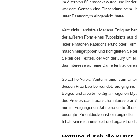
im Alter von 85 entdeckt wurde und ihr de
war dem Ganzen eine Einsendung beim Li
unter Pseudonym eingereicht hatte.
Venturinis Landsfrau Mariana Enriquez be
der äußeren Form eines Typoskripts aus de
jeder einfachen Kategorisierung oder Form
maschinengetippten und korrigierten Seite
Seiten des Textes, der von der Jury um M
das Interesse auf eine Dame lenkte, der
So zählte Aurora Venturini einst zum Unte
dessen Frau Eva befreundet. Sie ging ins 
Borges und arbeite fleißig am eigenen Myt
des Preises das literarische Interesse an
nun im vergangenen Jahr eine erste Übers
besorgte. Zu entdecken ist ein origineller 
Inhalt sinnreich umspielt und ergänzt und 
Rettung durch die Kunst