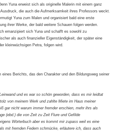
enn Yuna erweist sich als originelle Malerin mit einem ganz
 Ausdruck, die auch die Aufmerksamkeit ihres Professors weckt.
ermutigt Yuna zum Malen und organisiert bald eine erste
lung ihrer Werke, der bald weitere Schauen folgen werden.
ich emanzipiert sich Yuna und schafft es sowohl zu
ischer als auch finanzieller Eigenständigkeit, der später eine
r kleinwüchsigen Petra, folgen wird.
m eines Berichts, das den Charakter und den Bildungsweg seiner
f Leinwand und es war so schön geworden, dass es mir leidtat
 Stolz von meinem Werk und zahlte Miete im Haus meiner
eiß gar nicht warum immer fremder erschien, mehr ihrs als
e (ebd.) die von Zeit zu Zeit Flure und Gefilde
übrigens Wörterbuch aber es kommt mir zupass weil es eine
mals mit fremden Federn schmücke, erläutere ich, dass auch