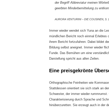
der Begriff Abbreviatur meinen Wörter
geerbten Minderbemittelung zu entko
AURORA VENTURINI – DIE COUSINEN, S. 
Immer wieder wendet sich Yuna an die Lese
mündlichen Bericht noch einmal Erlebtes
ihrem Bericht fortzufahren. Dabei bildet d
Bildung selbst aneignet. Immer wieder flic
Funde. Das Bemühen um eine verständliche 
Darstellung spricht aus allen Zeilen.
Eine preisgekrönte Übers
Orthographische Feinheiten wie Kommaset
Stattdessen orientiert sie sich stark an de
Schwester, der immer wieder rummrumst. 
Charakterisierung durch Sprache und Sch
hinüberzuretten. Sie erzeugt auch in der 