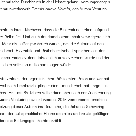
r literarische Durchbruch in der Heimat gelang. Vorausgegangen
teraturwettbewerb
Premio Nueva Novela
, den Aurora Venturini
merkt in ihrem Nachwort, dass die Einsendung schon aufgrund
r Reihe fiel. Und auch der dargebotene Inhalt verweigerte sich
. Mehr als außergewöhnlich war es, das die Autorin auf den
n darbot. Exzentrik und Risikobereitschaft sprachen aus den
ariana Enriquez dann tatsächlich ausgezeichnet wurde und der
en Leben selbst zum Roman taugen würde.
rstützerkreis der argentinischen Präsidenten Peron und war mit
Exil nach Frankreich, pflegte eine Freundschaft mit Jorge Luis
hos. Erst mit 85 Jahren sollte dann aber nach der Zuerkennung
 Aurora Venturini geweckt werden. 2015 verstorbenen erschien
etzung dieser Autorin ins Deutsche, die Johanna Schwering
Text, der auf sprachlicher Ebene den alles andere als gefälligen
der eine Bildungsgeschichte erzählt.