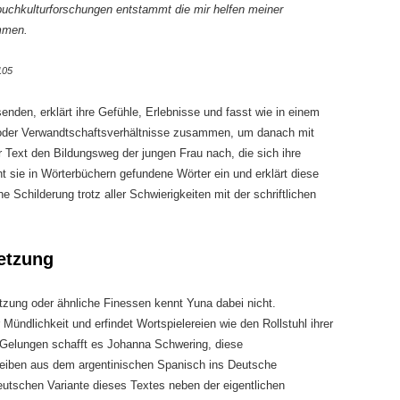
buchkulturforschungen entstammt die mir helfen meiner
mmen.
105
nden, erklärt ihre Gefühle, Erlebnisse und fasst wie in einem
 oder Verwandtschaftsverhältnisse zusammen, um danach mit
er Text den Bildungsweg der jungen Frau nach, die sich ihre
ht sie in Wörterbüchern gefundene Wörter ein und erklärt diese
Schilderung trotz aller Schwierigkeiten mit der schriftlichen
etzung
zung oder ähnliche Finessen kennt Yuna dabei nicht.
r Mündlichkeit und erfindet Wortspielereien wie den Rollstuhl ihrer
Gelungen schafft es Johanna Schwering, diese
reiben aus dem argentinischen Spanisch ins Deutsche
deutschen Variante dieses Textes neben der eigentlichen