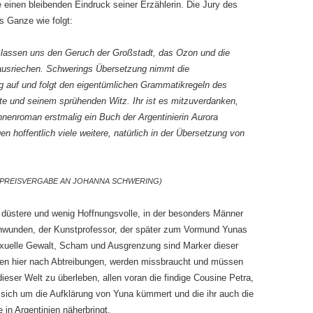
e einen bleibenden Eindruck seiner Erzählerin. Die Jury des
s Ganze wie folgt:
 lassen uns den Geruch der Großstadt, das Ozon und die
ausriechen. Schwerings Übersetzung nimmt die
g auf und folgt den eigentümlichen Grammatikregeln des
te und seinem sprühenden Witz. Ihr ist es mitzuverdanken,
nnenroman erstmalig ein Buch der Argentinierin Aurora
en hoffentlich viele weitere, natürlich in der Übersetzung von
 PREISVERGABE AN JOHANNA SCHWERING)
ne düstere und wenig Hoffnungsvolle, in der besonders Männer
hwunden, der Kunstprofessor, der später zum Vormund Yunas
Sexuelle Gewalt, Scham und Ausgrenzung sind Marker dieser
rben hier nach Abtreibungen, werden missbraucht und müssen
ieser Welt zu überleben, allen voran die findige Cousine Petra,
ie sich um die Aufklärung von Yuna kümmert und die ihr auch die
 in Argentinien näherbringt.