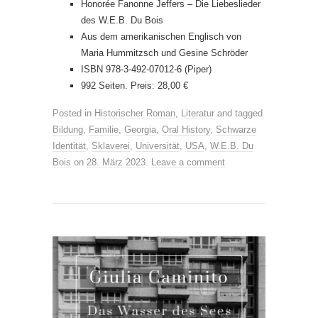
Honorée Fanonne Jeffers – Die Liebeslieder
des W.E.B. Du Bois
Aus dem amerikanischen Englisch von
Maria Hummitzsch und Gesine Schröder
ISBN 978-3-492-07012-6 (Piper)
992 Seiten. Preis: 28,00 €
Posted in
Historischer Roman
,
Literatur
and tagged
Bildung
,
Familie
,
Georgia
,
Oral History
,
Schwarze
Identität
,
Sklaverei
,
Universität
,
USA
,
W.E.B. Du
Bois
on
28. März 2023
.
Leave a comment