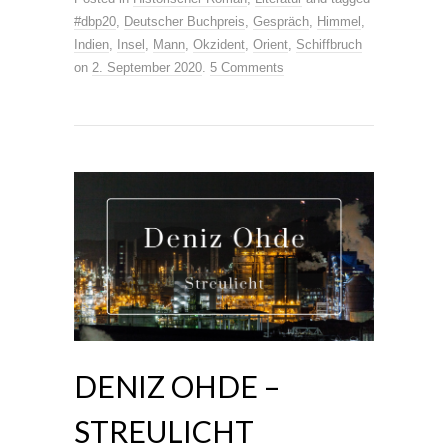
#dbp20
,
Deutscher Buchpreis
,
Gespräch
,
Himmel
,
Indien
,
Insel
,
Mann
,
Okzident
,
Orient
,
Schiffbruch
on
2. September 2020
.
5 Comments
DENIZ OHDE –
STREULICHT