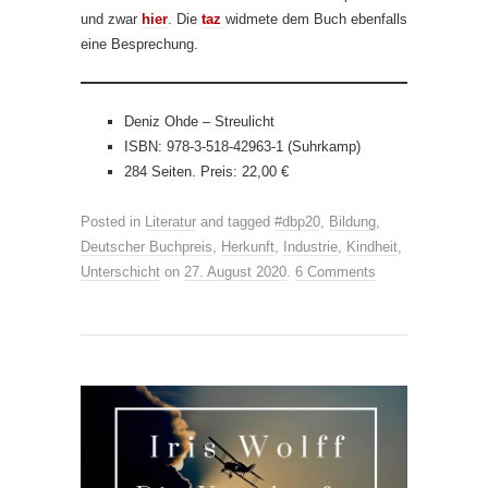
und zwar
hier
. Die
taz
widmete dem Buch ebenfalls
eine Besprechung.
Deniz Ohde – Streulicht
ISBN: 978-3-518-42963-1 (Suhrkamp)
284 Seiten. Preis: 22,00 €
Posted in
Literatur
and tagged
#dbp20
,
Bildung
,
Deutscher Buchpreis
,
Herkunft
,
Industrie
,
Kindheit
,
Unterschicht
on
27. August 2020
.
6 Comments