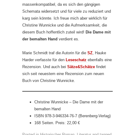
massenkompatibel, da es sich den gängigen
Schemata widersetzt und für viele zu reduziert und
karg sein könnte. Ich freue mich aber wirklich für
Christine Wunnicke und die Aufmerksamkeit, die
diesem Buch hoffentlich zuteil wird!
Die Dame mit
der bemalten Hand
verdient es.
Marie Schmidt traf die Autorin für die
SZ
, Hauke
Harder verfasste für den
Leseschatz
ebenfalls eine
Rezension. Und auch bei
Sätze&Schätze
findet
sich seit neuestem eine Rezension zum neuen
Buch von Christine Wunnicke.
Christine Wunnicke – Die Dame mit der
bemalten Hand
ISBN 978-3-946334-76-7 (Berenberg-Verlag)
168 Seiten. Preis: 22,00 €
Posted in
Historischer Roman
,
Literatur
and tagged