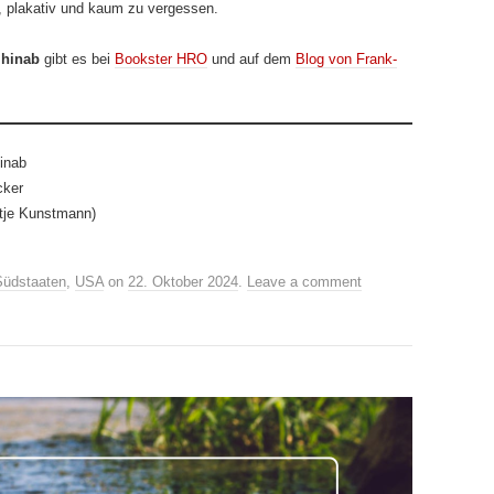
r, plakativ und kaum zu vergessen.
 hinab
gibt es bei
Bookster HRO
und auf dem
Blog von Frank-
inab
cker
tje Kunstmann)
Südstaaten
,
USA
on
22. Oktober 2024
.
Leave a comment