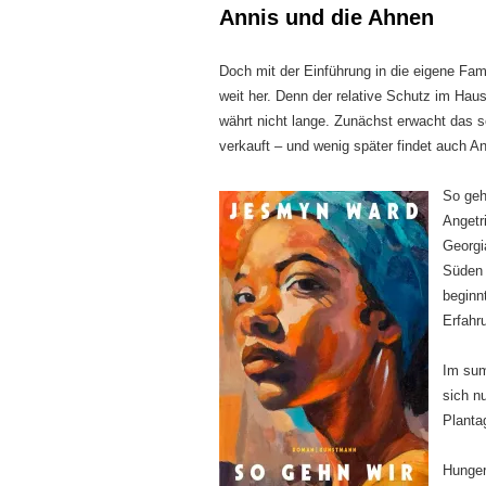
Annis und die Ahnen
Doch mit der Einführung in die eigene Fami
weit her. Denn der relative Schutz im Ha
währt nicht lange. Zunächst erwacht das s
verkauft – und wenig später findet auch An
So geh
Angetr
Georgi
Süden 
beginn
Erfahr
Im sum
sich n
Plantag
Hunger