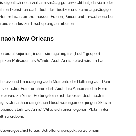
is eigentlich noch verhältnismäßig gut erwischt hat, da sie in der
ihren Dienst tun darf. Doch der Besitzer und seine argusäugige
avten Schwarzen. So müssen Frauen, Kinder und Erwachsene bei
n und sich bis zur Erschöpfung aufarbeiten.
b nach New Orleans
rutal kujoniert, indem sie tagelang ins „Loch“ gesperrt
spitzen Palisaden als Wände. Auch Annis selbst wird im Lauf
Schmerz und Erniedrigung auch Momente der Hoffnung auf. Denn
n vielfacher Form erfahren darf. Auch ihre Ahnen sind in Form
ser wird zu Annis‘ Rettungsleine, ist der Geist doch auch in
gt sich nach eindringlichen Beschwörungen der jungen Sklavin.
ebenso stark wie Annis‘ Wille, sich einen eigenen Platz in der
ft zu erobern.
klavereigeschichte aus Betroffenenperspektive zu einem