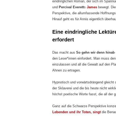
eindringlichen Roman, der sich im Spann
und
Percival Everett
s
James
bewegt. Die
Perspektive, die allumfassende Hoffnungslo
Hinauf geht es für Annis eigentlich überha
Eine eindringliche Lektür
erfordert
Das macht aus
So gehn wir denn hinab
den Leser*innen einfordert. Man muss den
einzulassen und all die Gewalt auf den Pl
Ahnen zu ertragen.
Hypnotisch und vorwärtsdrängend gleicht
der Sklaverei und die bis heute nicht wir
höchst poetische Worte fasst, die all der 
Ganz auf die Schwarze Perspektive konze
Lebenden und ihr Toten, singt
die Benac