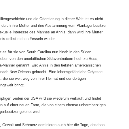
liengeschichte und die Orientierung in dieser Welt ist es nicht
us durch ihre Mutter und ihre Abstammung vom Plantagenbesitzer
exuelle Interesse des Mannes an Annis, dann wird ihre Mutter
nis selbst sich in Fesseln wieder.
t es für sie von South Carolina nun hinab in den Süden.
ieben von den unerbittlichen Sklaventreibern hoch zu Ross,
a-Männer genannt, wird Annis in den tiefsten amerikanischen
nach New Orleans gebracht. Eine lebensgefährliche Odyssee
t, die sie weit weg von ihrer Heimat und der dortigen
ungswelt bringt.
pfigen Süden der USA wird sie wiederum verkauft und findet
un auf einer neuen Farm, die von einem ebenso unbarmherzigen
enbesitzer geleitet wird.
, Gewalt und Schmerz dominieren auch hier die Tage, obschon