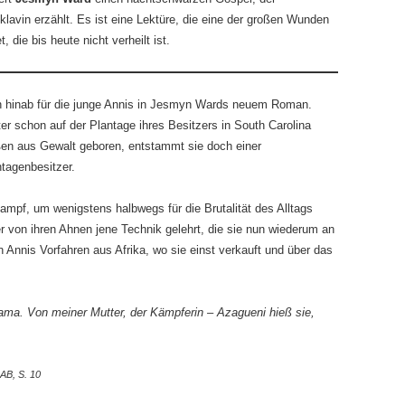
klavin erzählt. Es ist eine Lektüre, die eine der großen Wunden
 die bis heute nicht verheilt ist.
n hinab für die junge Annis in Jesmyn Wards neuem Roman.
tter schon auf der Plantage ihres Besitzers in South Carolina
ßen aus Gewalt geboren, entstammt sie doch einer
ntagenbesitzer.
kampf, um wenigstens halbwegs für die Brutalität des Alltags
er von ihren Ahnen jene Technik gelehrt, die sie nun wiederum an
n Annis Vorfahren aus Afrika, wo sie einst verkauft und über das
ama. Von meiner Mutter, der Kämpferin – Azagueni hieß sie,
B, S. 10