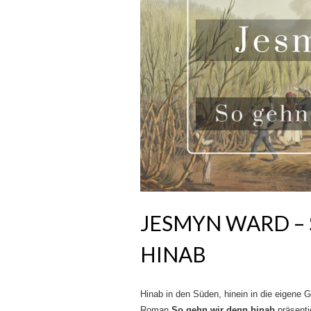
JESMYN WARD –
HINAB
Hinab in den Süden, hinein in die eigene
Roman
So gehn wir denn hinab
präsenti