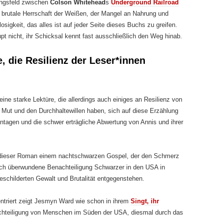
ungsfeld zwischen
Colson Whitehead
s
Underground Railroad
 brutale Herrschaft der Weißen, der Mangel an Nahrung und
sigkeit, das alles ist auf jeder Seite dieses Buchs zu greifen.
upt nicht, ihr Schicksal kennt fast ausschließlich den Weg hinab.
e, die Resilienz der Leser*innen
eine starke Lektüre, die allerdings auch einiges an Resilienz von
 Mut und den Durchhaltewillen haben, sich auf diese Erzählung
antagen und die schwer erträgliche Abwertung von Annis und ihrer
 dieser Roman einem nachtschwarzen Gospel, der den Schmerz
klich überwundene Benachteiligung Schwarzer in den USA in
geschilderten Gewalt und Brutalität entgegenstehen.
ntriert zeigt Jesmyn Ward wie schon in ihrem
Singt, ihr
hteiligung von Menschen im Süden der USA, diesmal durch das