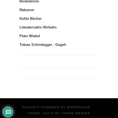
Bookstories
Rabumm
Kuhle Bücher
Literaturradio Hörbahn
Peter Wiebel
Tobias Schindegger - Gugeli
PROUDLY POWERED BY
WORDPRESS
·
THEME: SUITS BY
THEME WEAVER