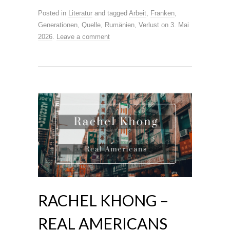
Posted in
Literatur
and tagged
Arbeit
,
Franken
,
Generationen
,
Quelle
,
Rumänien
,
Verlust
on
3. Mai
2026
.
Leave a comment
RACHEL KHONG –
REAL AMERICANS