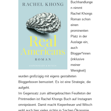
Buchhandlunge
n nimmt
Rachel Khongs
Roman schon
einen
prominenten
Platz in der
Auslage ein,
auch
Blogger*innen
(inklusive
meiner
Wenigkeit)
wurden großzügig mit eigens gestalteten
Bloggerboxen bemustert. Es ist eine Strategie, die
aufgeht.
Im Gegensatz zum althergebrachten Feuilleton der
Printmedien ist Rachel Khongs Buch auf Instagram
omnipräsent. Damit macht Kiepenheuer und Witsch
wohl auch hier vieles richtig in Sachen Ökonomie,