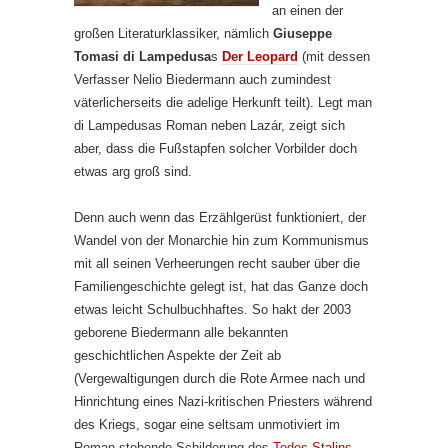
an einen der
großen Literaturklassiker, nämlich
Giuseppe
Tomasi di Lampedusa
s
Der Leopard
(mit dessen
Verfasser Nelio Biedermann auch zumindest
väterlicherseits die adelige Herkunft teilt). Legt man
di Lampedusas Roman neben Lazár, zeigt sich
aber, dass die Fußstapfen solcher Vorbilder doch
etwas arg groß sind.
Denn auch wenn das Erzählgerüst funktioniert, der
Wandel von der Monarchie hin zum Kommunismus
mit all seinen Verheerungen recht sauber über die
Familiengeschichte gelegt ist, hat das Ganze doch
etwas leicht Schulbuchhaftes. So hakt der 2003
geborene Biedermann alle bekannten
geschichtlichen Aspekte der Zeit ab
(Vergewaltigungen durch die Rote Armee nach und
Hinrichtung eines Nazi-kritischen Priesters während
des Kriegs, sogar eine seltsam unmotiviert im
Roman stehende Schilderung des
Todes Stalins