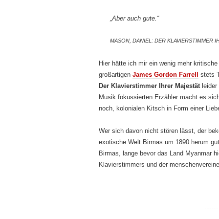
„Aber auch gute.“
MASON, DANIEL: DER KLAVIERSTIMMER IH
Hier hätte ich mir ein wenig mehr kritisc
großartigen
James Gordon Farrell
stets T
Der Klavierstimmer Ihrer Majestät
leider
Musik fokussierten Erzähler macht es sich
noch, kolonialen Kitsch in Form einer Lie
Wer sich davon nicht stören lässt, der b
exotische Welt Birmas um 1890 herum gut 
Birmas, lange bevor das Land Myanmar hie
Klavierstimmers und der menschenvereine