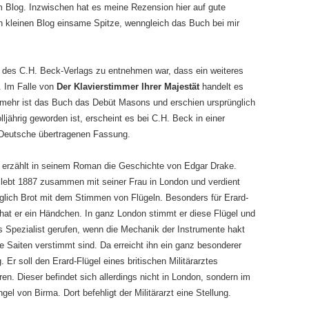
Blog. Inzwischen hat es meine Rezension hier auf gute
sen kleinen Blog einsame Spitze, wenngleich das Buch bei mir
u des C.H. Beck-Verlags zu entnehmen war, dass ein weiteres
. Im Falle von
Der Klavierstimmer Ihrer Majestät
handelt es
elmehr ist das Buch das Debüt Masons und erschien ursprünglich
ljährig geworden ist, erscheint es bei C.H. Beck in einer
s Deutsche übertragenen Fassung.
erzählt in seinem Roman die Geschichte von Edgar Drake.
 lebt 1887 zusammen mit seiner Frau in London und verdient
äglich Brot mit dem Stimmen von Flügeln. Besonders für Erard-
 hat er ein Händchen. In ganz London stimmt er diese Flügel und
ls Spezialist gerufen, wenn die Mechanik der Instrumente hakt
ie Saiten verstimmt sind. Da erreicht ihn ein ganz besonderer
. Er soll den Erard-Flügel eines britischen Militärarztes
ren. Dieser befindet sich allerdings nicht in London, sondern im
el von Birma. Dort befehligt der Militärarzt eine Stellung.