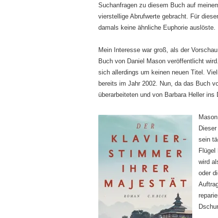
Suchanfragen zu diesem Buch auf meinem 
vierstellige Abrufwerte gebracht. Für die
damals keine ähnliche Euphorie auslöste.
Mein Interesse war groß, als der Vorscha
Buch von Daniel Mason veröffentlicht wird
sich allerdings um keinen neuen Titel. Vi
bereits im Jahr 2002. Nun, da das Buch vol
überarbeiteten und von Barbara Heller in
Mason 
Dieser
sein t
Flügel
wird a
oder d
Auftrag
reparie
Dschung