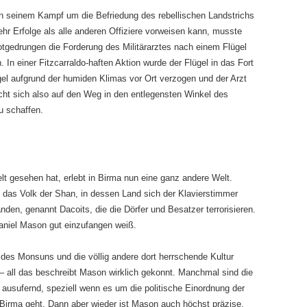
in seinem Kampf um die Befriedung des rebellischen Landstrichs
ehr Erfolge als alle anderen Offiziere vorweisen kann, musste
tgedrungen die Forderung des Militärarztes nach einem Flügel
n. In einer Fitzcarraldo-haften Aktion wurde der Flügel in das Fort
gel aufgrund der humiden Klimas vor Ort verzogen und der Arzt
cht sich also auf den Weg in den entlegensten Winkel des
u schaffen.
t gesehen hat, erlebt in Birma nun eine ganz andere Welt.
 das Volk der Shan, in dessen Land sich der Klavierstimmer
nden, genannt Dacoits, die die Dörfer und Besatzer terrorisieren.
Daniel Mason gut einzufangen weiß.
es Monsuns und die völlig andere dort herrschende Kultur
 all das beschreibt Mason wirklich gekonnt. Manchmal sind die
ausufernd, speziell wenn es um die politische Einordnung der
 Birma geht. Dann aber wieder ist Mason auch höchst präzise,